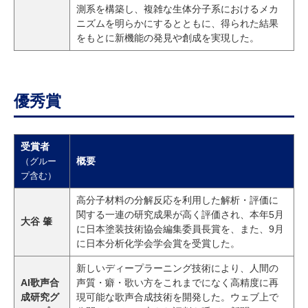
測系を構築し、複雑な生体分子系におけるメカ
ニズムを明らかにするとともに、得られた結果
をもとに新機能の発見や創成を実現した。
優秀賞
受賞者
概要
（グルー
プ含む）
高分子材料の分解反応を利用した解析・評価に
関する一連の研究成果が高く評価され、本年5月
大谷 肇
に日本塗装技術協会編集委員長賞を、また、9月
に日本分析化学会学会賞を受賞した。
新しいディープラーニング技術により、人間の
AI歌声合
声質・癖・歌い方をこれまでになく高精度に再
成研究グ
現可能な歌声合成技術を開発した。ウェブ上で