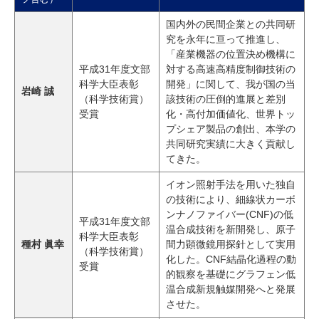
研究・教員Navi
国内外の民間企業との共同研
究を永年に亘って推進し、
「産業機器の位置決め機構に
受験生
在学生
卒業生
平成31年度文部
対する高速高精度制御技術の
企業・研究者
地域・一般
科学大臣表彰
開発」に関して、我が国の当
岩崎 誠
寄附のお願い
（科学技術賞）
該技術の圧倒的進展と差別
受賞
化・高付加価値化、世界トッ
アクセス
キャンパスマップ
お問い合わせ
English
資料請求
プシェア製品の創出、本学の
共同研究実績に大きく貢献し
てきた。
イオン照射手法を用いた独自
の技術により、細線状カーボ
ンナノファイバー(CNF)の低
平成31年度文部
温合成技術を新開発し、原子
科学大臣表彰
種村 眞幸
間力顕微鏡用探針として実用
（科学技術賞）
化した。CNF結晶化過程の動
受賞
的観察を基礎にグラフェン低
温合成新規触媒開発へと発展
させた。