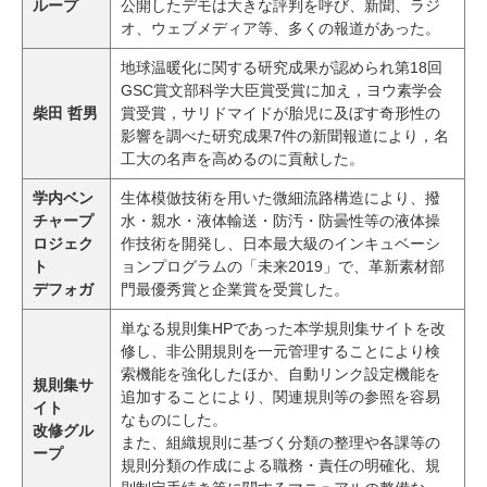
ループ
公開したデモは大きな評判を呼び、新聞、ラジ
オ、ウェブメディア等、多くの報道があった。
地球温暖化に関する研究成果が認められ第18回
GSC賞文部科学大臣賞受賞に加え，ヨウ素学会
柴田 哲男
賞受賞，サリドマイドが胎児に及ぼす奇形性の
影響を調べた研究成果7件の新聞報道により，名
工大の名声を高めるのに貢献した。
学内ベン
生体模倣技術を用いた微細流路構造により、撥
チャープ
水・親水・液体輸送・防汚・防曇性等の液体操
ロジェク
作技術を開発し、日本最大級のインキュベーシ
ト
ョンプログラムの「未来2019」で、革新素材部
デフォガ
門最優秀賞と企業賞を受賞した。
単なる規則集HPであった本学規則集サイトを改
修し、非公開規則を一元管理することにより検
索機能を強化したほか、自動リンク設定機能を
規則集サ
追加することにより、関連規則等の参照を容易
イト
なものにした。
改修グル
また、組織規則に基づく分類の整理や各課等の
ープ
規則分類の作成による職務・責任の明確化、規