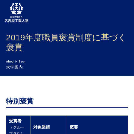
2019年度職員褒賞制度に基づく
大学案内
褒賞
学部・大学院・センター
About NITech
入試
大学案内
学生生活
研究・産学官連携
特別褒賞
社会連携
国際交流
受賞者
対象業績
概要
（グルー
プ含む）