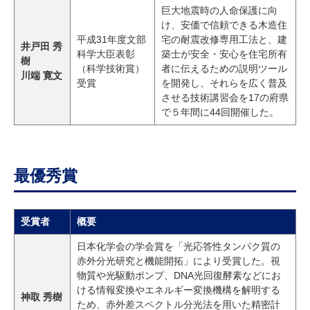
巨大地震時の人命保護に向
け、安価で信頼できる木造住
平成31年度文部
宅の耐震改修専用工法と、建
井戸田 秀
科学大臣表彰
築士が安全・安心を住宅所有
樹
（科学技術賞）
者に伝えるための説明ツール
川端 寛文
受賞
を開発し、それらを広く普及
させる技術講習会を17の府県
で５年間に44回開催した。
最優秀賞
受賞者
概要
日本化学会の学会賞を「光応答性タンパク質の
赤外分光研究と機能開拓」により受賞した。視
物質や光駆動ポンプ、DNA光回復酵素などにお
ける情報変換やエネルギー変換機構を解明する
神取 秀樹
ため、赤外差スペクトル分光法を用いた精密計