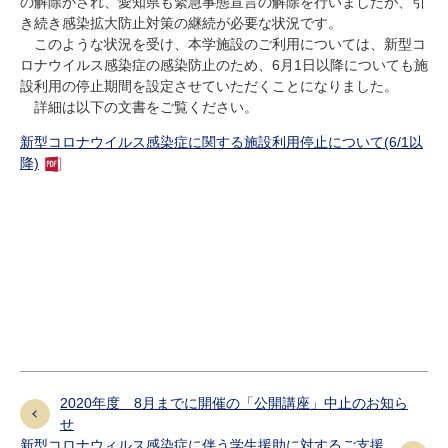
の解除がされ、愛知県も緊急事態宣言の解除を行いましたが、引
研究・教員Navi
き続き感染拡大防止対策の継続が必要な状況です。
このような状況を受け、本学施設のご利用については、新型コ
ロナウイルス感染症の感染防止のため、6月1日以降についても施
受験生
在学生
卒業生
設利用の停止期間を設定させていただくことになりました。
詳細は以下の文書をご覧ください。
企業・研究者
地域・一般
寄附のお願い
新型コロナウイルス感染症に関する施設利用停止について(6/1以
アクセス
キャンパスマップ
お問い合わせ
English
資料請求
降)
2020年度 8月までに開催の「公開講座」中止のお知ら
せ
新型コロナウィルス感染症に伴う学生援助に対するご支援