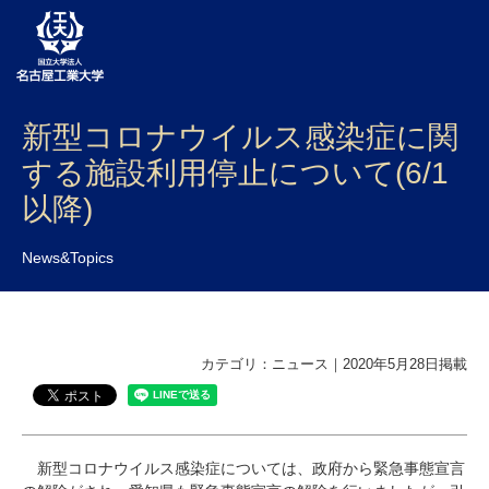
新型コロナウイルス感染症に関
大学案内
する施設利用停止について(6/1
学部・大学院・センター
以降)
入試
News&Topics
学生生活
研究・産学官連携
カテゴリ：ニュース｜2020年5月28日掲載
社会連携
国際交流
新型コロナウイルス感染症については、政府から緊急事態宣言