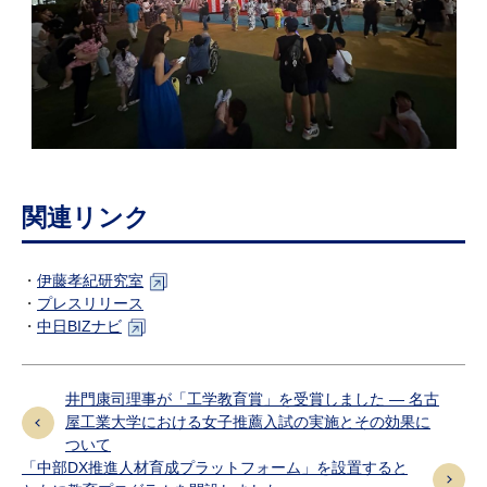
関連リンク
・
伊藤孝紀研究室
・
プレスリリース
・
中日BIZナビ
井門康司理事が「工学教育賞」を受賞しました ― 名古
屋工業大学における女子推薦入試の実施とその効果に
ついて
「中部DX推進人材育成プラットフォーム」を設置すると