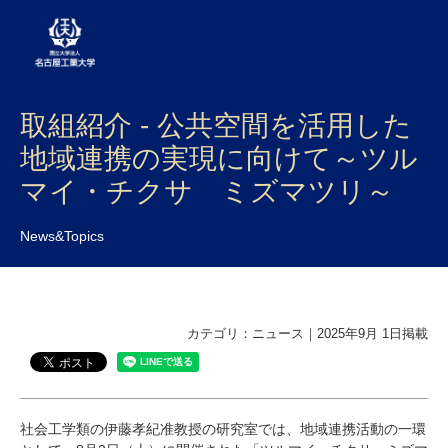
取組紹介 - 公共空間を活用した
大学案内
地域連携の実現に向けて～ツル
学部・大学院・センター
マイ・チクサ ミズマツリ～
入試
News&Topics
学生生活
研究・産学官連携
カテゴリ：ニュース｜2025年9月 1日掲載
社会連携
国際交流
社会工学類の伊藤孝紀准教授の研究室では、地域連携活動の一環