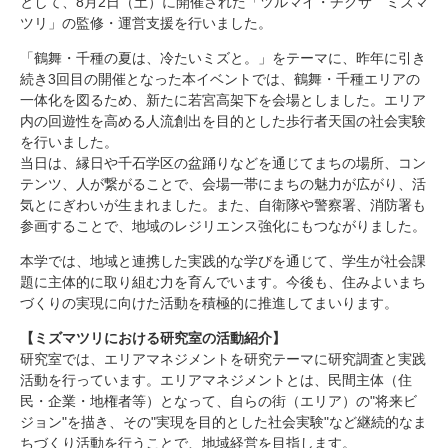
として、8月2日（土）に開催された「ツルマイ・チクサ ミズマ
研究・教員Navi
ツリ」の監修・運営支援を行いました。
「鶴舞・千種の夏は、冷たいミズと。」をテーマに、昨年に引き
続き3回目の開催となった本イベントでは、鶴舞・千種エリアの
受験生
在学生
卒業生
一体化を図るため、新たに若宮高架下を会場としました。エリア
企業・研究者
地域・一般
内の回遊性を高める人流創出を目的とした歩行者天国の社会実験
寄附のお願い
を行いました。
アクセス
キャンパスマップ
お問い合わせ
English
資料請求
当日は、縁日や千石学区の盆踊りなどを通じてまちの場所、コン
テンツ、人が繋がることで、会場一帯にまちの魅力が広がり、活
気とにぎわいが生まれました。また、自衛隊や警察署、消防署も
参画することで、地域のレジリエンス強化にもつながりました。
本学では、地域と連携した実践的な学びを通じて、学生が社会課
題に主体的に取り組む力を育んでいます。今後も、住みよいまち
づくりの実現に向けた活動を積極的に推進してまいります。
【ミズマツリにおける研究室の活動紹介】
研究室では、エリアマネジメントを研究テーマに研究調査と実践
活動を行っています。エリアマネジメントとは、民間主体（住
民・企業・地権者等）となって、自らの街（エリア）の"将来ビ
ジョン"を描き、その"実現を目的とした社会実験"など継続的なま
ちづくり活動を行うことで、地域経営を目指します。