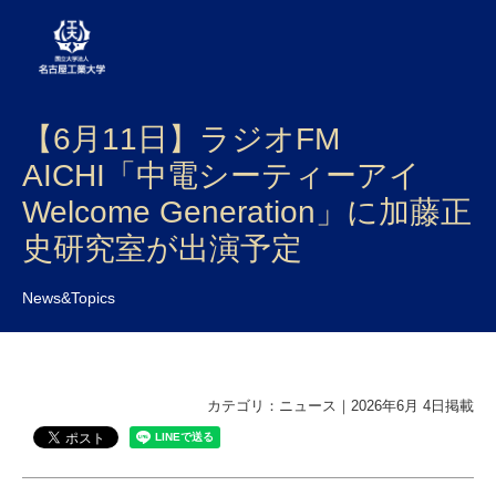
【6月11日】ラジオFM
大学案内
AICHI「中電シーティーアイ
学部・大学院・センター
Welcome Generation」に加藤正
入試
史研究室が出演予定
学生生活
News&Topics
研究・産学官連携
社会連携
カテゴリ：ニュース｜2026年6月 4日掲載
国際交流