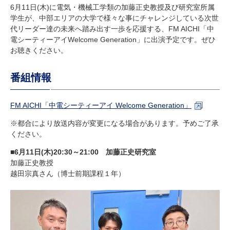
研究・教員Navi
6月11日(木)に電気・機械工学類の加藤正史教授及び研究室所属
学生が、中部エリアの大学で様々な事にチャレンジしている次世
代リーダー達の未来へ踏み出す一歩を応援する、FM AICHI「中
電シーティーアイWelcome Generation」に出演予定です。ぜひ
受験生
在学生
卒業生
お聴きください。
企業・研究者
地域・一般
寄附のお願い
番組情報
アクセス
キャンパスマップ
お問い合わせ
English
資料請求
FM AICHI「中電シーティーアイ Welcome Generation」
※都合により放送内容が変更になる場合があります。予めご了承
ください。
■6
月11日(木)20:30～21:00 加藤正史研究室
加藤正史教授
越田宗真さん（博士前期課程１年）