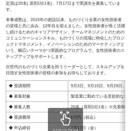
研究・教員Navi
定員は20名( 原則1社1名)、7月17日まで受講生を募集していま
す。
本養成塾は、2015年の創設以来、ものづくり企業の女性技術者
受験生
在学生
卒業生
の皆様と共に歩み、12年目を迎えました。女性技術者が長く活躍
企業・研究者
地域・一般
し続けるためのキャリアデザイン、チームマネジメントのための
コミュニケーションスキル、ものづくりの現場に特化したプロジ
寄附のお願い
ェクトマネジメント、イノベーションのためのマーケティングと
アクセス
キャンパスマップ
お問い合わせ
English
資料請求
いう、幅広いテーマかつ実践的なプログラムで、女性技術者のス
テップアップをサポートします。
次世代のものづくり企業を担うリーダーとして、スキルアップを
目指す女性技術者の皆様の参加をお待ちしております。
◆ 受講期間
9月3日、9月15日、9月29日、1
◆ 募集対象
製造業に勤めている意欲的な女
◆ 募集人数
20名（原則1社1名）※先着順
◆ 受講費用
6万円（税込）
◆ 申込締切
7月17日（金）
スクロールできます