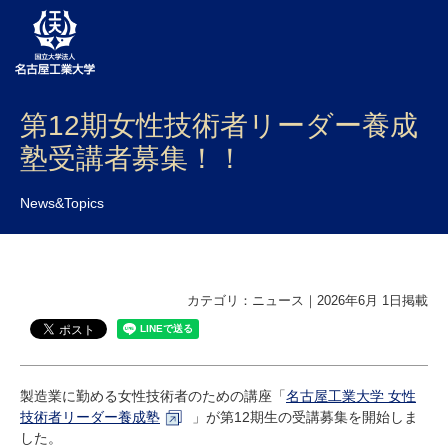
第12期女性技術者リーダー養成
大学案内
塾受講者募集！！
学部・大学院・センター
News&Topics
入試
学生生活
研究・産学官連携
カテゴリ：ニュース｜2026年6月 1日掲載
社会連携
国際交流
製造業に勤める女性技術者のための講座「
名古屋工業大学 女性
技術者リーダー養成塾
」が第12期生の受講募集を開始しま
した。