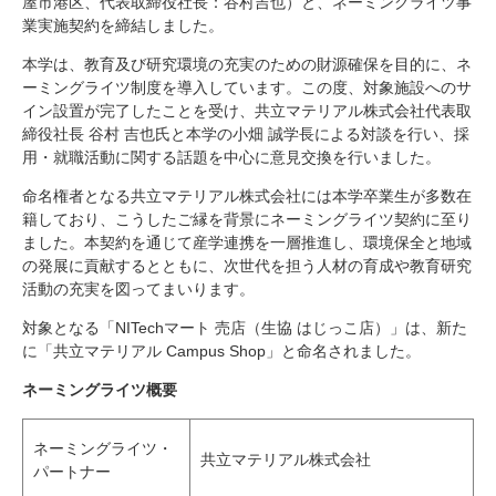
屋市港区、代表取締役社長：谷村吉也）と、ネーミングライツ事
研究・教員Navi
業実施契約を締結しました。
本学は、教育及び研究環境の充実のための財源確保を目的に、ネ
ーミングライツ制度を導入しています。この度、対象施設へのサ
受験生
在学生
卒業生
イン設置が完了したことを受け、共立マテリアル株式会社代表取
企業・研究者
地域・一般
締役社長 谷村 吉也氏と本学の小畑 誠学長による対談を行い、採
寄附のお願い
用・就職活動に関する話題を中心に意見交換を行いました。
アクセス
キャンパスマップ
お問い合わせ
English
資料請求
命名権者となる共立マテリアル株式会社には本学卒業生が多数在
籍しており、こうしたご縁を背景にネーミングライツ契約に至り
ました。本契約を通じて産学連携を一層推進し、環境保全と地域
の発展に貢献するとともに、次世代を担う人材の育成や教育研究
活動の充実を図ってまいります。
対象となる「NITechマート 売店（生協 はじっこ店）」は、新た
に「共立マテリアル Campus Shop」と命名されました。
ネーミングライツ概要
ネーミングライツ・
共立マテリアル株式会社
パートナー