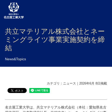
共立マテリアル株式会社とネー
大学案内
ミングライツ事業実施契約を締
学部・大学院・センター
結
入試
News&Topics
学生生活
研究・産学官連携
カテゴリ：ニュース｜2026年6月 8日掲載
社会連携
国際交流
名古屋工業大学は、共立マテリアル株式会社（本社：愛知県名古