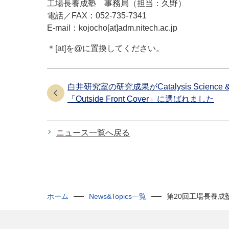
工場長養成塾 事務局（担当：久野）
電話／FAX：052-735-7341
E-mail：kojocho[at]adm.nitech.ac.jp
＊[at]を@に置換してください。
白井研究室の研究成果がCatalysis Science & 
「Outside Front Cover」に選ばれました
ニュース一覧へ戻る
ホーム
News&Topics一覧
第20回工場長養成