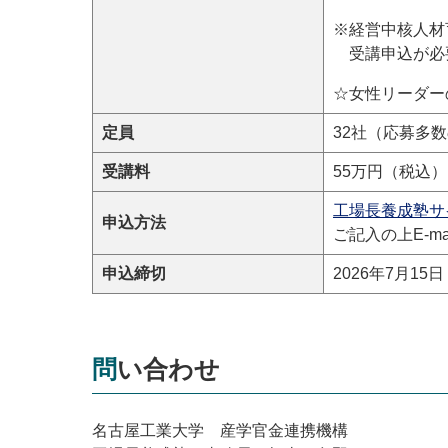
※
経営中核人材
受講申込が必
☆女性リーダー
定員
32
社（応募多数
受講料
55万円（税込）
工場長養成塾サ
申込方法
ご記入の上E-m
申込締切
2026
年7
月15
日
問い合わせ
名古屋工業大学 産学官金連携機構