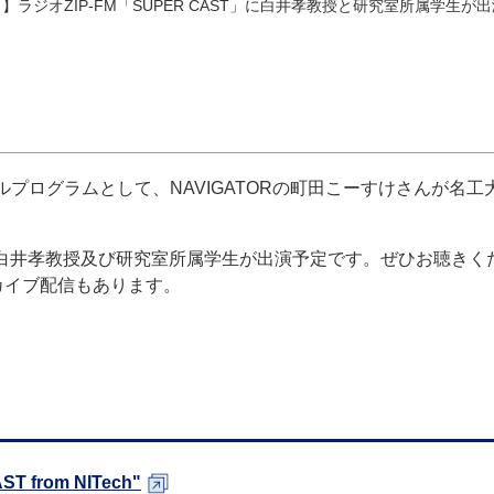
日】ラジオZIP-FM「SUPER CAST」に白井孝教授と研究室所属学生が
ジナルプログラムとして、NAVIGATORの町田こーすけさんが名工
。
の白井孝教授及び研究室所属学生が出演予定です。ぜひお聴きく
カイブ配信もあります。
T from NITech"