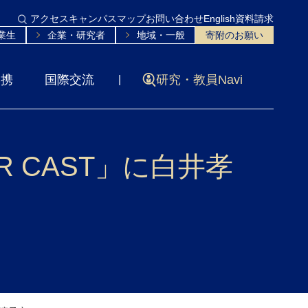
アクセス
キャンパスマップ
お問い合わせ
English
資料請求
業生
企業・研究者
地域・一般
寄附のお願い
連携
国際交流
研究・教員Navi
R CAST」に白井孝