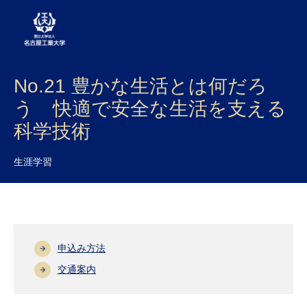
No.21 豊かな生活とは何だろ
大学案内
う 快適で安全な生活を支える
学部・大学院・センター
科学技術
入試
生涯学習
学生生活
研究・産学官連携
社会連携
申込み方法
国際交流
交通案内