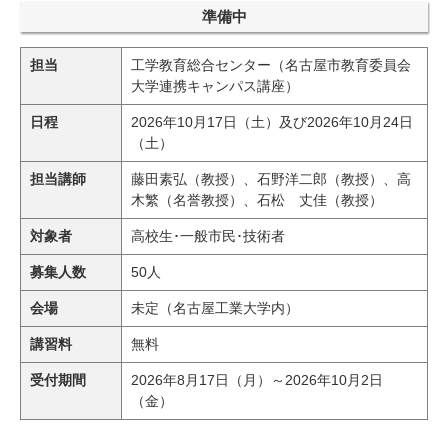
研究・教員Navi
準備中
担当
工学教育総合センター（名古屋市教育委員会
受験生
在学生
卒業生
大学連携キャンパス講座）
企業・研究者
地域・一般
日程
2026年10月17日（土）及び2026年10月24日
寄附のお願い
（土）
アクセス
キャンパスマップ
お問い合わせ
English
資料請求
担当講師
藤田素弘（教授）、石野洋二郎（教授）、高
木繁（名誉教授）、石松 丈佳（教授）
対象者
高校生･一般市民･技術者
募集人数
50人
会場
未定（名古屋工業大学内）
講習料
無料
受付期間
2026年8月17日（月）～2026年10月2日
（金）