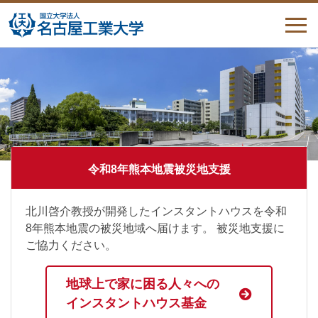
寄附トップページ
寄附の種類
寄附をする
寄附の特典
令和8年熊本地震
被災地支援
活用報告
北川啓介教授が開発したインスタントハウスを令和
8年熊本地震の被災地域へ届けます。 被災地支援に
税制上の優遇措置
ご協力ください。
寄附者のご芳名
地球上で家に困る人々への
インスタントハウス基金
お問い合わせ
交通アクセス