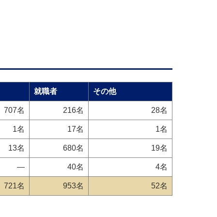
就職者
その他
707名
216名
28名
1名
17名
1名
13名
680名
19名
―
40名
4名
721名
953名
52名