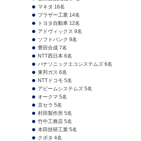
マキタ 16名
ブラザー工業 14名
トヨタ自動車 12名
アドヴィックス 9名
ソフトバンク 9名
豊田合成 7名
NTT西日本 6名
パナソニックエコシステムズ 6名
東邦ガス 6名
NTTドコモ 5名
アビームシステムズ 5名
オークマ 5名
京セラ 5名
村田製作所 5名
竹中工務店 5名
本田技研工業 5名
クボタ 4名