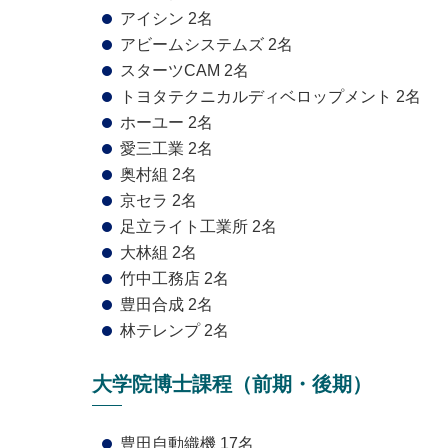
アイシン 2名
アビームシステムズ 2名
スターツCAM 2名
トヨタテクニカルディベロップメント 2名
ホーユー 2名
愛三工業 2名
奥村組 2名
京セラ 2名
足立ライト工業所 2名
大林組 2名
竹中工務店 2名
豊田合成 2名
林テレンプ 2名
大学院博士課程（前期・後期）
豊田自動織機 17名