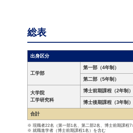
総表
出身区分
第一部（4年制）
工学部
第二部（5年制）
博士前期課程（2年制
大学院
工学研究科
博士後期課程（3年制
合計
※ 現職者22名（第一部1名、第二部2名、博士前期課程
※ 就職進学者（博士前期課程1名）を含む