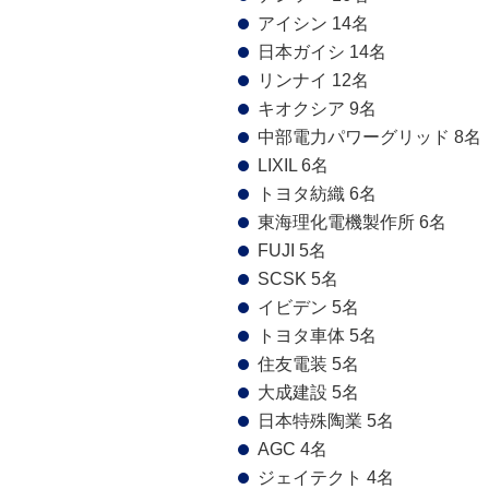
アイシン 14名
日本ガイシ 14名
リンナイ 12名
キオクシア 9名
中部電力パワーグリッド 8名
LIXIL 6名
トヨタ紡織 6名
東海理化電機製作所 6名
FUJI 5名
SCSK 5名
イビデン 5名
トヨタ車体 5名
住友電装 5名
大成建設 5名
日本特殊陶業 5名
AGC 4名
ジェイテクト 4名