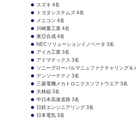
スズキ 4名
トヨタシステムズ 4名
メニコン 4名
川崎重工業 4名
東亞合成 4名
NECソリューションイノベータ 3名
アイカ工業 3名
アドマテックス 3名
ソニーグローバルマニュファクチャリング＆オ
デンソーテクノ 3名
三菱電機メカトロニクスソフトウエア 3名
大林組 3名
中日本高速道路 3名
日鉄エンジニアリング 3名
日本電気 3名