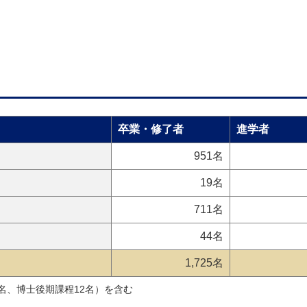
卒業・修了者
進学者
951名
19名
）
711名
）
44名
1,725名
7名、博士後期課程12名）を含む