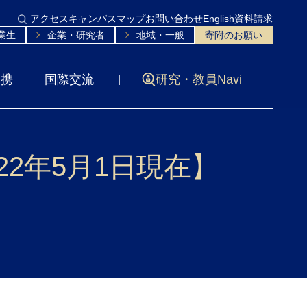
アクセス
キャンパスマップ
お問い合わせ
English
資料請求
業生
企業・研究者
地域・一般
寄附のお願い
連携
国際交流
研究・教員Navi
22年5月1日現在】