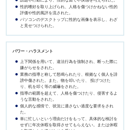
話題や行動により、性的な面で不快感を与えられた。
性的嗜好を取り上げられ、人格を傷つけかねない性的
評価や性的風評を流された。
パソコンのデスクトップに性的な画像を表示し、わざ
と見せつけられた。
パワー・ハラスメント
上下関係を用いて、違法行為を強制され、断った際に
嫌がらせをされた。
業務の指導と称して怒鳴られたり、根拠なく個人を誹
謗中傷された。また、物を叩いたり、 投げつけた
り、机を叩く等の威嚇をされた。
指導の範囲を超えて、人格を傷つけたり、侵害するよ
うな言動をされた。
個人的な感情で、状況に適さない過度な要求をされ
た。
単に忙しいという理由だけをもって、具体的な検討を
せずに年次休暇を取得させてもらえない。または休暇