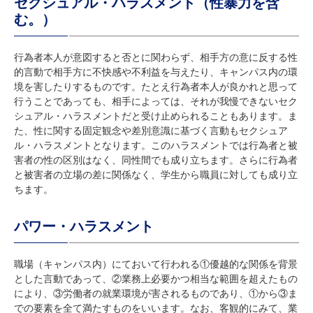
セクシュアル・ハラスメント（性暴力を含
む。）
行為者本人が意図すると否とに関わらず、相手方の意に反する性
的言動で相手方に不快感や不利益を与えたり、キャンパス内の環
境を害したりするものです。たとえ行為者本人が良かれと思って
行うことであっても、相手によっては、それが我慢できないセク
シュアル・ハラスメントだと受け止められることもあります。ま
た、性に関する固定観念や差別意識に基づく言動もセクシュア
ル・ハラスメントとなります。このハラスメントでは行為者と被
害者の性の区別はなく、同性間でも成り立ちます。さらに行為者
と被害者の立場の差に関係なく、学生から職員に対しても成り立
ちます。
パワー・ハラスメント
職場（キャンパス内）にておいて行われる①優越的な関係を背景
とした言動であって、②業務上必要かつ相当な範囲を超えたもの
により、③労働者の就業環境が害されるものであり、①から③ま
での要素を全て満たすものをいいます。なお、客観的にみて、業