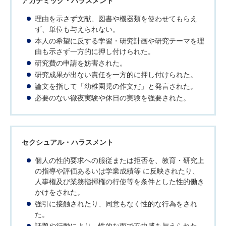
アカデミック・ハラスメント
理由を示さず文献、図書や機器類を使わせてもらえ
ず、単位も与えられない。
本人の希望に反する学習・研究計画や研究テーマを理
由も示さず一方的に押し付けられた。
研究費の申請を妨害された。
研究成果が出ない責任を一方的に押し付けられた。
論文を指して「幼稚園児の作文だ」と発言された。
必要のない徹夜実験や休日の実験を強要された。
セクシュアル・ハラスメント
個人の性的要求への服従または拒否を、教育・研究上
の指導や評価あるいは学業成績等 に反映されたり、
人事権及び業務指揮権の行使等を条件とした性的働き
かけをされた。
強引に接触されたり、同意もなく性的な行為をされ
た。