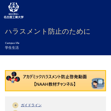
ハラスメント防止のために
大学案内
学部・大学院・センター
Campus life
学生生活
入試
学生生活
研究・産学官連携
社会連携
国際交流
ガイドライン