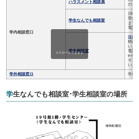
ハラスメント相談員
のり
19号
受付
学生なんでも相談室
ます
電話番号
学内相談窓口
保健
精神
いま
学生相談室
電話番号
スクロールできます
e-mail
※アド
い。
学外相談窓ロ
学外
学生なんでも相談室･学生相談室の場所