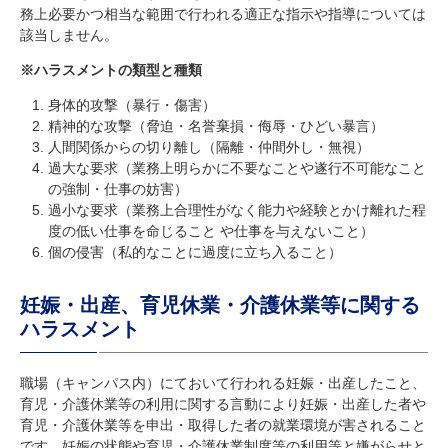
務上必要かつ相当な範囲で行われる適正な指示や指導については
該当しません。
※ハラスメントの類型と種類
身体的攻撃（暴行・傷害）
精神的な攻撃（脅迫・名誉棄損・侮辱・ひどい暴言）
人間関係からの切り離し（隔離・仲間外し・無視）
過大な要求（業務上明らかに不要なことや遂行不可能なこと
の強制・仕事の妨害）
過小な要求（業務上合理性がなく能力や経験とかけ離れた程
度の低い仕事を命じること や仕事を与えないこと）
個の侵害（私的なことに過度に立ち入ること）
妊娠・出産、育児休業・介護休業等に関する
ハラスメント
職場（キャンパス内）にておいて行われる妊娠・出産したこと、
育児・介護休業等の利用に関する言動により妊娠・出産した者や
育児・介護休業等を申出・取得した者の就業環境が害されること
です。妊娠の状態や育児・介護休業制度等の利用等と嫌がらせと