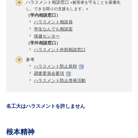
ハラスメント相談窓口
«被害者を守ることを最優先
研究・教員Navi
し、できる限りの支援をします。»
（学内相談窓口）
ハラスメント相談員
受験生
在学生
卒業生
学生なんでも相談室
企業・研究者
地域・一般
保健センター
寄附のお願い
（学外相談窓口）
ハラスメント外部相談窓口
アクセス
キャンパスマップ
お問い合わせ
English
資料請求
参考
ハラスメント防止規程
調査委員会要項
ハラスメント防止啓発活動
名工大はハラスメントを許しません
根本精神