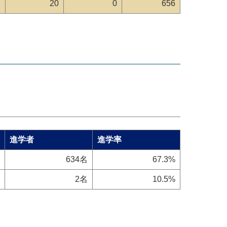
2
20
0
656
進学者
進学率
634名
67.3%
2名
10.5%