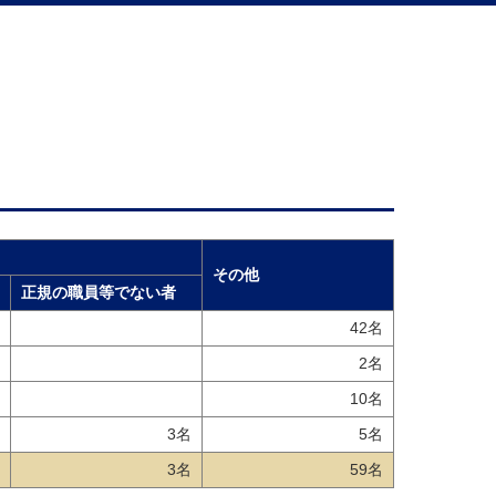
その他
正規の職員等でない者
42名
2名
10名
3名
5名
3名
59名