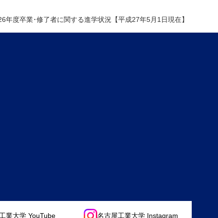
26年度卒業･修了者に関する進学状況【平成27年5月1日現在】
業大学 YouTube
名古屋工業大学 Instagram