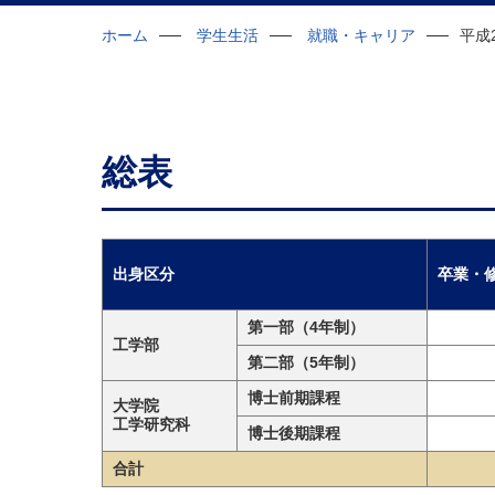
ホーム
学生生活
就職・キャリア
平成
総表
出身区分
卒業・
第一部（4年制）
工学部
第二部（5年制）
博士前期課程
大学院
工学研究科
博士後期課程
合計