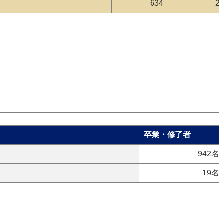
634
卒業・修了者
942名
19名