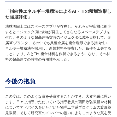
「指向性エネルギー堆積法によるAl・Tiの積層造形し
た強度評価」
地球周回上にはスペースデブリが存在し、それらが宇宙機に衝突
するとイジェクタ(噴出物)が発生してさらなるスペースデブリを
生む。そのような超高速衝突時のイジェクタ低減を目指して、金
属3Dプリンタ、その中でも異種金属を複合造形できる指向性エ
ネルギー堆積法を採用し、新規材料を提案した。条件を工夫する
ことにより、AlとTiの複合材料を作製できるようになり、その材
料の超高速での特性の有用性を示した。
今後の抱負
この度は、このような賞を受賞することができ、大変光栄に思い
ます。日々ご指導いただいている指導教員の西田政弘教授や材料
についてアドバイスをいただいた物理工学系プログラムの渡邉義
見教授、そして研究室のメンバーの協力によりこのような賞を受