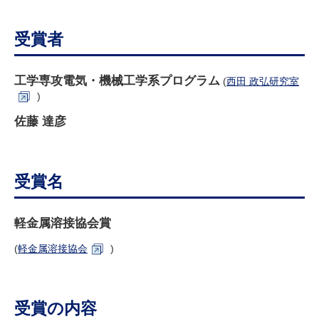
研究・教員Navi
受賞者
受験生
在学生
卒業生
企業・研究者
地域・一般
工学専攻電気・機械工学系プログラム
(
西田 政弘研究室
寄附のお願い
)
アクセス
キャンパスマップ
お問い合わせ
English
資料請求
佐藤 達彦
受賞名
軽金属溶接協会賞
(
軽金属溶接協会
)
受賞の内容