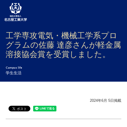
工学専攻電気・機械工学系プロ
大学案内
グラムの佐藤 達彦さんが軽金属
学部・大学院・センター
溶接協会賞を受賞しました。
入試
Campus life
学生生活
学生生活
研究・産学官連携
社会連携
2024年6月 5日掲載
国際交流