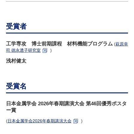
研究・教員Navi
受験生
在学生
卒業生
受賞者
企業・研究者
地域・一般
寄附のお願い
工学専攻 博士前期課程 材料機能プログラム
(
萩原幸
アクセス
キャンパスマップ
お問い合わせ
English
資料請求
司 徳永透子研究室
)
浅村健太
受賞名
日本金属学会 2026年春期講演大会 第46回優秀ポスタ
ー賞
(
日本金属学会2026年春期講演大会
)