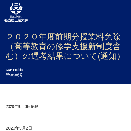
２０２０年度前期分授業料免除
大学案内
（高等教育の修学支援新制度含
学部・大学院・センター
む）の選考結果について(通知）
入試
Campus life
学生生活
学生生活
研究・産学官連携
社会連携
2020年9月 3日掲載
国際交流
2020年9月2日