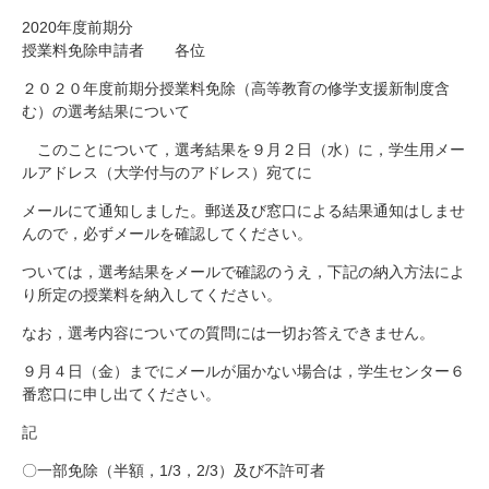
研究・教員Navi
2020年度前期分
授業料免除申請者 各位
２０２０年度前期分授業料免除（高等教育の修学支援新制度含
受験生
在学生
卒業生
む）の選考結果について
企業・研究者
地域・一般
寄附のお願い
このことについて，選考結果を９月２日（水）に，学生用メー
ルアドレス（大学付与のアドレス）宛てに
アクセス
キャンパスマップ
お問い合わせ
English
資料請求
メールにて通知しました。郵送及び窓口による結果通知はしませ
んので，必ずメールを確認してください。
ついては，選考結果をメールで確認のうえ，下記の納入方法によ
り所定の授業料を納入してください。
なお，選考内容についての質問には一切お答えできません。
９月４日（金）までにメールが届かない場合は，学生センター６
番窓口に申し出てください。
記
〇一部免除（半額，1/3，2/3）及び不許可者