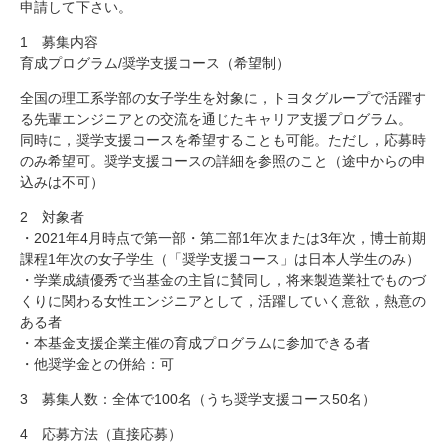
申請して下さい。
研究・教員Navi
1 募集内容
育成プログラム/奨学支援コース（希望制）
受験生
在学生
卒業生
全国の理工系学部の女子学生を対象に，トヨタグループで活躍す
企業・研究者
地域・一般
る先輩エンジニアとの交流を通じたキャリア支援プログラム。
寄附のお願い
同時に，奨学支援コースを希望することも可能。ただし，応募時
のみ希望可。奨学支援コースの詳細を参照のこと（途中からの申
アクセス
キャンパスマップ
お問い合わせ
English
資料請求
込みは不可）
2 対象者
・2021年4月時点で第一部・第二部1年次または3年次，博士前期
課程1年次の女子学生（「奨学支援コース」は日本人学生のみ）
・学業成績優秀で当基金の主旨に賛同し，将来製造業社でものづ
くりに関わる女性エンジニアとして，活躍していく意欲，熱意の
ある者
・本基金支援企業主催の育成プログラムに参加できる者
・他奨学金との併給：可
3 募集人数：全体で100名（うち奨学支援コース50名）
4 応募方法（直接応募）