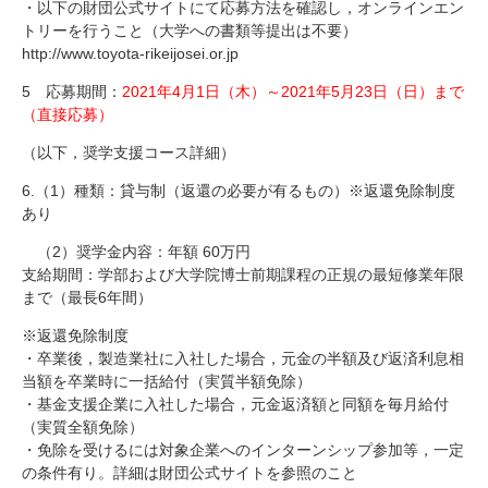
・以下の財団公式サイトにて応募方法を確認し，オンラインエン
トリーを行うこと（大学への書類等提出は不要）
http://www.toyota-rikeijosei.or.jp
5 応募期間：
2021年4月1日（木）～2021年5月23日（日）まで
（直接応募）
（以下，奨学支援コース詳細）
6.（1）種類：貸与制（返還の必要が有るもの）※返還免除制度
あり
（2）奨学金内容：年額 60万円
支給期間：学部および大学院博士前期課程の正規の最短修業年限
まで（最長6年間）
※返還免除制度
・卒業後，製造業社に入社した場合，元金の半額及び返済利息相
当額を卒業時に一括給付（実質半額免除）
・基金支援企業に入社した場合，元金返済額と同額を毎月給付
（実質全額免除）
・免除を受けるには対象企業へのインターンシップ参加等，一定
の条件有り。詳細は財団公式サイトを参照のこと