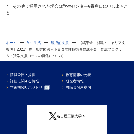
7 その他：採用された場合は学生センター6番窓口に申し出るこ
と
ホーム
学生生活
経済的支援
【奨学金・就職・キャリア支
援係】2021年度一般財団法人トヨタ女性技術者育成基金 育成プログラ
ム・奨学支援コースの募集について
情報公開・提供
教育情報の公表
評価に関する情報
研究者情報
学術機関リポジトリ
教職員採用案内
名古屋工業大学 X