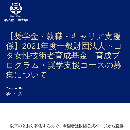
【奨学金・就職・キャリア支援
大学案内
係】2021年度一般財団法人トヨ
学部・大学院・センター
タ女性技術者育成基金 育成プ
入試
ログラム・奨学支援コースの募
集について
学生生活
研究・産学官連携
Campus life
学生生活
社会連携
国際交流
以下のとおり募集するので，希望者は財団公式ページから直接