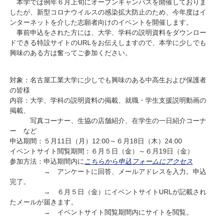
本学では例年６月上旬にオープンキャンパスを開催しておりま
研究・教員Navi
したが、新型コロナウイルスの感染拡大防止のため、今年度はイ
ンターネットを介した志願者向けのイベントを開催します。
事前申込をされた方には、大学、学科の説明資料をダウンロー
受験生
在学生
卒業生
ドできる特設サイトのURLをお伝えしますので、本学に少しでも
企業・研究者
地域・一般
興味のある方は奮ってご参加ください。
寄附のお願い
アクセス
キャンパスマップ
お問い合わせ
English
資料請求
対象：名古屋工業大学に少しでも興味のある中高生および保護者
の皆様
内容：大学、学科の説明資料の掲載、就職・学生支援説明動画の
掲載、
写真コーナー、生協の店舗紹介、在学生の一日紹介コーナ
ー など
申込期間：５月11日（月）12:00～６月18日（木）24:00
イベントサイト閲覧期間：６月５日（金）～６月19日（金）
参加方法：申込期間内に
こちらから申込フォームにアクセス
→ アンケートに回答、メールアドレスを入力。申込
完了。
→ ６月５日（金）にイベントサイトURLが記載され
たメールが届きます。
→ イベントサイト閲覧期間内にサイトを閲覧。