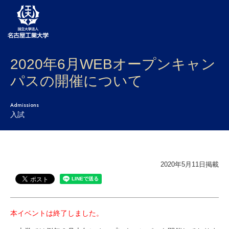
2020年6月WEBオープンキャン
大学案内
パスの開催について
学部・大学院・センター
Admissions
入試
入試
学生生活
研究・産学官連携
2020年5月11日掲載
社会連携
国際交流
本イベントは終了しました。