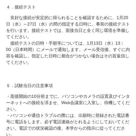
４．接続テスト
良好な接続が安定的に得られることを確認するために、
1
月
20
日（水）～
27
日（水）の間の指定する日時に、事前の接続テスト
を行います。接続テストでは、面接当日と全く同じ環境を準備し
てください。
接続テストの日時・手順等については、
1
月
13
日（水）
13
：
00
（日本時間）にメールで通知します。メール受信後、すぐに内
容を確認し、指定した日時に都合がつかない場合はその旨返信し
てください。
５．試験当日の注意事項
・面接開始の
10
分前までに、パソコンやカメラの設置及びインタ
ーネットへの接続を済ませ、
Web
会議室に入室し、待機してくだ
さい。
・パソコンや通信トラブルの際には、出願時に登録された電話番
号に電話をします。必ず電話連絡がとれるようにしておいてくだ
さい。電話での状況確認の後、本学からの指示に従ってくださ
い。