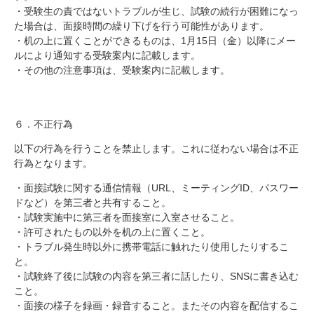
・受験生の責ではないトラブルが生じ、試験の続行が困難になっ
た場合は、面接時間の繰り下げを行う可能性があります。
・机の上に置くことができるものは、
1
月
15
日（金）以降にメー
ルにより通知する受験案内に記載します。
・その他の注意事項は、受験案内に記載します。
６．不正行為
以下の行為を行うことを禁止します。これに従わない場合は不正
行為となります。
・面接試験に関する通信情報（
URL
、ミーティング
ID
、パスワー
ドなど）を第三者と共有すること。
・試験実施中に第三者を面接室に入室させること。
・許可されたもの以外を机の上に置くこと。
・トラブル発生時以外に携帯電話に触れたり使用したりするこ
と。
・試験終了後に試験の内容を第三者に話したり、
SNS
に書き込む
こと。
・面接の様子を録画・録音すること。またその内容を配信するこ