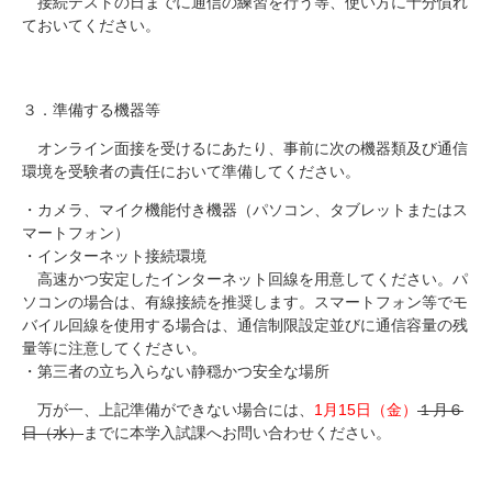
接続テストの日までに通信の練習を行う等、使い方に十分慣れ
ておいてください。
３．準備する機器等
オンライン面接を受けるにあたり、事前に次の機器類及び通信
環境を受験者の責任において準備してください。
・カメラ、マイク機能付き機器（パソコン、タブレットまたはス
マートフォン）
・インターネット接続環境
高速かつ安定したインターネット回線を用意してください。パ
ソコンの場合は、有線接続を推奨します。スマートフォン等でモ
バイル回線を使用する場合は、通信制限設定並びに通信容量の残
量等に注意してください。
・第三者の立ち入らない静穏かつ安全な場所
万が一、上記準備ができない場合には、
1月15日（金）
１月６
日（水）
までに本学入試課へお問い合わせください。