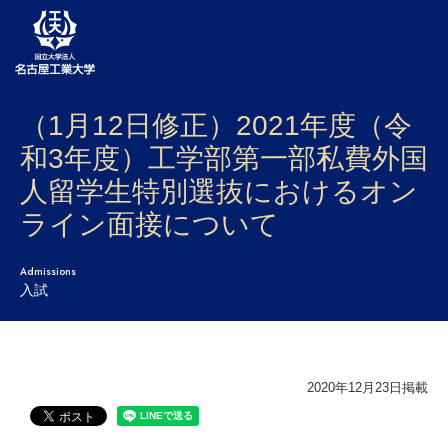
（1月12日修正）2021年度（令
大学案内
和3年度）工学部第一部私費外国
学部・大学院・センター
人留学生特別選抜におけるオン
入試
ライン面接について
学生生活
Admissions
入試
研究・産学官連携
社会連携
2020年12月23日掲載
国際交流