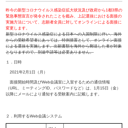
研究・教員Navi
昨今の新型コロナウイルス感染症拡大状況及び政府から1都3県の
緊急事態宣言が発令されたことを鑑み、上記選抜における面接の
実施方法について、志願者全員に対してオンラインによる面接に
受験生
在学生
卒業生
変更します。
企業・研究者
地域・一般
新型コロナウイルス感染症による日本への入国制限に伴い、海外
寄附のお願い
からの受験希望者にあっては、特例措置として、オンライン面接
による選抜を実施します。出願書類を海外から郵送した者が対象
アクセス
キャンパスマップ
お問い合わせ
English
資料請求
となりますので、別途申請等は必要ありません。
１．日時
2021
年
2
月
1
日（月）
面接開始時間及び
Web
会議室に入室するための通信情報
（
URL
、ミーティング
ID
、パスワードなど）は、
1
月
15
日（金）
以降にメールにより通知する受験案内に記載します。
２．利用する
Web
会議システム