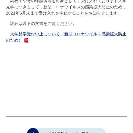
高校生やその保護者等を対象として，受け入れております大学
研究・教員Navi
見学につきまして，新型コロナウイルスの感染拡大防止のため，
2021
年
6
月末まで受け入れを中止することをお知らせします。
詳細は以下の文書をご覧ください。
受験生
在学生
卒業生
企業・研究者
地域・一般
大学見学受付中止について（新型コロナウイルス感染拡大防止
寄附のお願い
のため）
アクセス
キャンパスマップ
お問い合わせ
English
資料請求