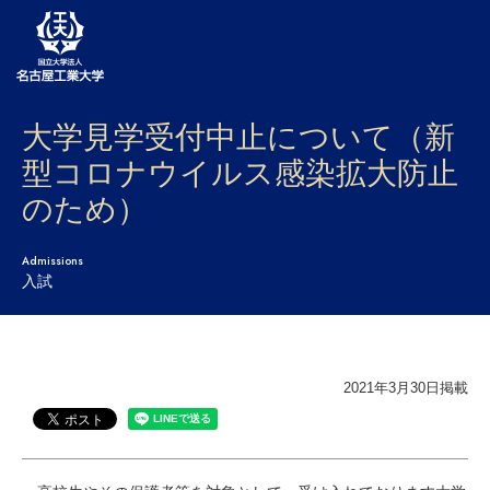
大学見学受付中止について（新
大学案内
型コロナウイルス感染拡大防止
学部・大学院・センター
のため）
入試
Admissions
学生生活
入試
研究・産学官連携
社会連携
2021年3月30日掲載
国際交流