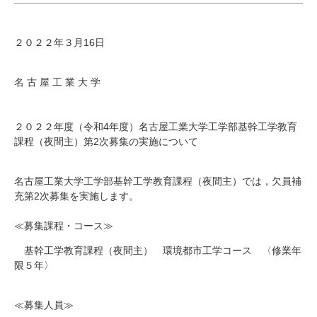
研究・教員Navi
２０２２年３月
16
日
受験生
在学生
卒業生
企業・研究者
地域・一般
名 古 屋 工 業 大 学
寄附のお願い
アクセス
キャンパスマップ
お問い合わせ
English
資料請求
２０２２年度（令和4年度）名古屋工業大学工学部基幹工学教育
課程（夜間主）第2次募集の実施について
名古屋工業大学工学部基幹工学教育課程（夜間主）では，欠員補
充第
2
次募集を実施します。
≪募集課程・コース≫
基幹工学教育課程（夜間主） 環境都市工学コース 〈修業年
限５年〉
≪募集人員≫