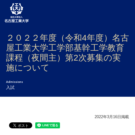
２０２２年度（令和4年度）名古
大学案内
屋工業大学工学部基幹工学教育
学部・大学院・センター
課程（夜間主）第2次募集の実
入試
施について
学生生活
Admissions
入試
研究・産学官連携
社会連携
2022年3月16日掲載
国際交流