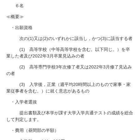
６名
≪概要≫
・出願資格
次の
(1)
又は
(2)
のいずれかに該当し，かつ
(3)
に該当する者
(1)
高等学校（中等高等学校を含む。以下同じ。）を卒
業した者及び
2022
年
3
月卒業見込みの者
(2)
高等専門学校
3
年次修了者又は
2022
年
3
月修了見込み
の者
(3)
入学後，正業（週平均
20
時間以上のもので家事・家
業従事者を含む。）に就く意志があるもの
・入学者選抜
提出書類及び本学が課す大学入学共通テストの成績を総合
して判定します。
・費用（昼間部の半額）