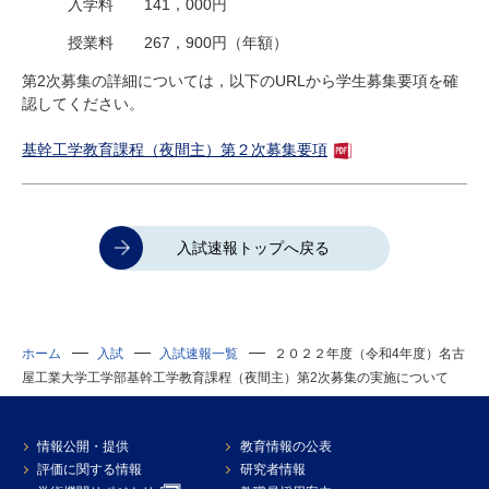
入学料
141
，
000
円
授業料
267
，
900
円（年額）
第
2
次募集の詳細については，以下の
URL
から学生募集要項を確
認してください。
基幹工学教育課程（夜間主）第２次募集要項
入試速報トップへ戻る
ホーム
入試
入試速報一覧
２０２２年度（令和4年度）名古
屋工業大学工学部基幹工学教育課程（夜間主）第2次募集の実施について
情報公開・提供
教育情報の公表
評価に関する情報
研究者情報