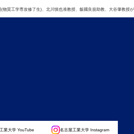
明(物質工学専攻修了生)、北川慎也准教授、飯國良規助教、大谷肇教授が
業大学 YouTube
名古屋工業大学 Instagram