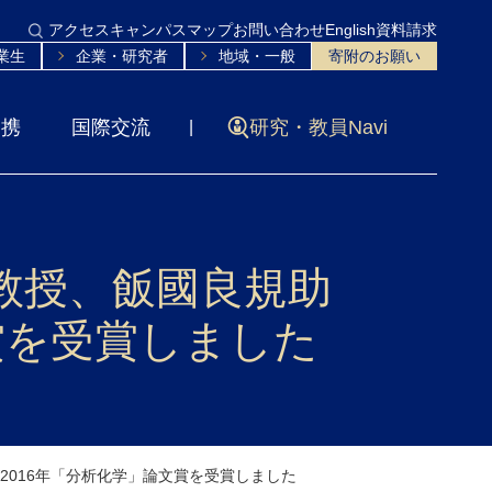
アクセス
キャンパスマップ
お問い合わせ
English
資料請求
業生
企業・研究者
地域・一般
寄附のお願い
連携
国際交流
研究・教員Navi
教授、飯國良規助
賞を受賞しました
2016年「分析化学」論文賞を受賞しました