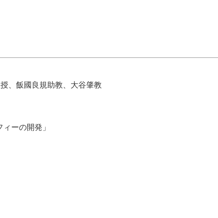
教授、飯國良規助教、大谷肇教
フィーの開発」