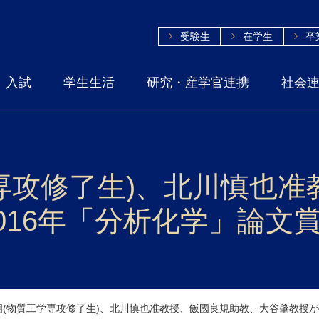
受験生
在学生
卒
入試
学生生活
研究・産学官連携
社会
専攻修了生)、北川慎也准
016年「分析化学」論文
明(物質工学専攻修了生)、北川慎也准教授、飯國良規助教、大谷肇教授が