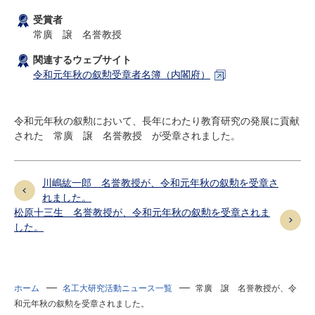
研究・教員Navi
受賞者
常廣 譲 名誉教授
受験生
在学生
卒業生
関連するウェブサイト
令和元年秋の叙勲受章者名簿（内閣府）
企業・研究者
地域・一般
寄附のお願い
アクセス
キャンパスマップ
お問い合わせ
English
資料請求
令和元年秋の叙勲において、長年にわたり教育研究の発展に貢献
された 常廣 譲 名誉教授 が受章されました。
川嶋紘一郎 名誉教授が、令和元年秋の叙勲を受章さ
れました。
松原十三生 名誉教授が、令和元年秋の叙勲を受章されま
した。
ホーム
名工大研究活動ニュース一覧
常廣 譲 名誉教授が、令
和元年秋の叙勲を受章されました。