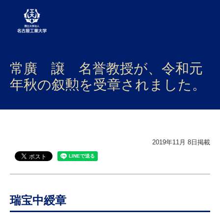
大学案内
常廣 譲 名誉教授が、令和元
学部・大学院・センター
年秋の叙勲を受章されました。
入試
学生生活
2019年11月 8日掲載
研究・産学官連携
社会連携
国際交流
瑞宝中綬章