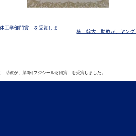
）流体工学部門賞 を受賞しま
林 幹大 助教が、ヤング
大 助教が、第3回フジシール財団賞 を受賞しました。