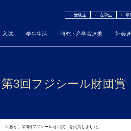
受験生
在学生
卒
入試
学生生活
研究・産学官連携
社会
、第3回フジシール財団賞
大 助教が、第3回フジシール財団賞 を受賞しました。