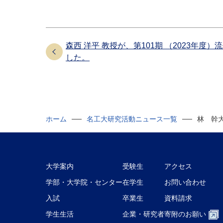
森西 洋平 教授が、第101期 （2023年度
した。
ホーム
名工大研究活動ニュース一覧
林 幹
大学案内
受験生
アクセス
学部・大学院・センター
在学生
お問い合わせ
入試
卒業生
資料請求
学生生活
企業・研究者
寄附のお願い