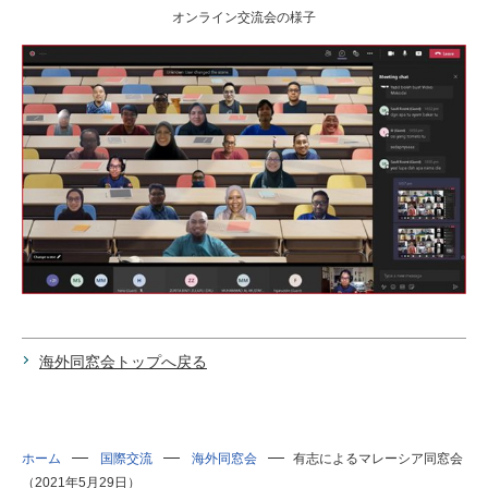
研究・教員Navi
オンライン交流会の様子
受験生
在学生
卒業生
企業・研究者
地域・一般
寄附のお願い
アクセス
キャンパスマップ
お問い合わせ
English
資料請求
海外同窓会トップへ戻る
ホーム
国際交流
海外同窓会
有志によるマレーシア同窓会
（2021年5月29日）