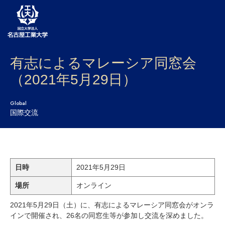
有志によるマレーシア同窓会
大学案内
（2021年5月29日）
学部・大学院・センター
Global
入試
国際交流
学生生活
研究・産学官連携
日時
2021年5月29日
社会連携
場所
オンライン
国際交流
2021年5月29日（土）に、有志によるマレーシア同窓会がオンラ
インで開催され、26名の同窓生等が参加し交流を深めました。