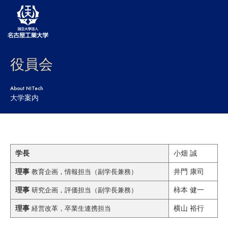
役員会
大学案内
学部・大学院・センター
About NITech
大学案内
入試
学生生活
研究・産学官連携
学長
小畑 誠
理事
井門 康司
教育企画，情報担当（副学長兼務）
社会連携
理事
柿本 健一
研究企画，評価担当（副学長兼務）
国際交流
理事
横山 裕行
経営改革，卒業生連携担当