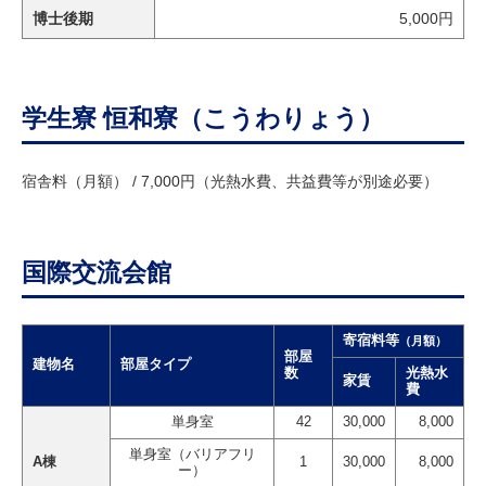
研究・教員Navi
博士後期
5,000円
受験生
在学生
卒業生
学生寮 恒和寮（こうわりょう）
企業・研究者
地域・一般
寄附のお願い
アクセス
キャンパスマップ
お問い合わせ
English
資料請求
宿舎料（月額） / 7,000円（光熱水費、共益費等が別途必要）
国際交流会館
寄宿料等
（月額）
部屋
建物名
部屋タイプ
数
光熱水
家賃
費
単身室
42
30,000
8,000
単身室（バリアフリ
A棟
1
30,000
8,000
ー）