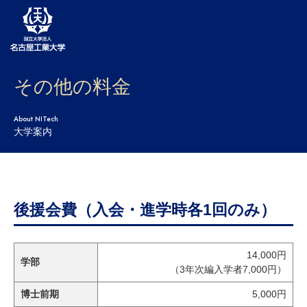
その他の料金
大学案内
学部・大学院・センター
About NITech
大学案内
入試
学生生活
研究・産学官連携
後援会費（入会・進学時各1回のみ）
社会連携
14,000円
学部
国際交流
（3年次編入学者7,000円）
博士前期
5,000円