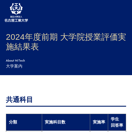
2024年度前期 大学院授業評価実
大学案内
施結果表
学部・大学院・センター
About NITech
入試
大学案内
学生生活
研究・産学官連携
共通科目
社会連携
国際交流
学生
分類
実施科目数
実施率
回答率