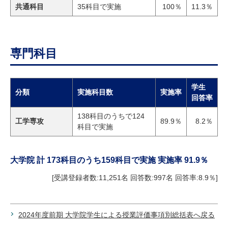
研究・教員Navi
共通科目
35科目で実施
100％
11.3％
受験生
在学生
卒業生
専門科目
企業・研究者
地域・一般
寄附のお願い
アクセス
キャンパスマップ
お問い合わせ
English
資料請求
学生
分類
実施科目数
実施率
回答率
138科目のうちで124
工学専攻
89.9％
8.2％
科目で実施
大学院 計 173科目のうち159科目で実施 実施率 91.9％
[受講登録者数:11,251名 回答数:997名 回答率:8.9％]
2024年度前期 大学院学生による授業評価事項別総括表へ戻る