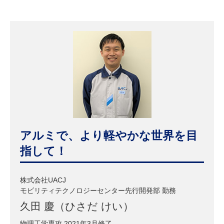
研究・教員Navi
受験生
在学生
卒業生
企業・研究者
地域・一般
寄附のお願い
アクセス
キャンパスマップ
お問い合わせ
English
資料請求
アルミで、より軽やかな世界を目
指して！
株式会社UACJ
モビリティテクノロジーセンター先行開発部 勤務
久田 慶（ひさだ けい）
物理工学専攻 2021年3月修了