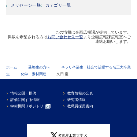
メッセージ一覧
カテゴリ一覧
この情報は企画広報課が提供しています。
掲載を希望される方は
お問い合わせ先一覧
より企画広報課広報室へご
連絡お願いします。
ホーム
受験生の方へ
キラリ卒業生 社会で活躍する名工大卒業
生
化学・素材関連
久田 慶
情報公開・提供
教育情報の公表
評価に関する情報
研究者情報
学術機関リポジトリ
教職員採用案内
名古屋工業大学 X