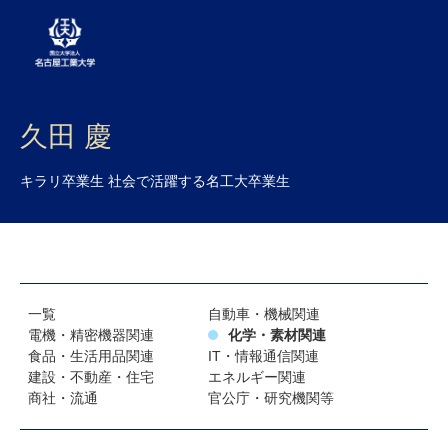
大学案内
久田 慶
学部・大学院・センター
キラリ卒業生 社会で活躍する名工大卒業生
入試
学生生活
研究・産学官連携
一覧
自動車・機械関連
電機・精密機器関連
化学・素材関連
社会連携
食品・生活用品関連
IT・情報通信関連
建設・不動産・住宅
エネルギー関連
国際交流
商社・流通
官公庁・研究機関等