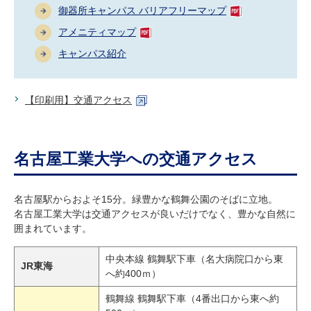
研究・教員Navi
御器所キャンパス バリアフリーマップ
アメニティマップ
キャンパス紹介
受験生
在学生
卒業生
企業・研究者
地域・一般
寄附のお願い
【印刷用】交通アクセス
アクセス
キャンパスマップ
お問い合わせ
English
資料請求
名古屋工業大学への交通アクセス
名古屋駅からおよそ15分。緑豊かな鶴舞公園のそばに立地。
名古屋工業大学は交通アクセスが良いだけでなく、豊かな自然に
囲まれています。
中央本線 鶴舞駅下車（名大病院口から東
JR東海
へ約400ｍ）
鶴舞線 鶴舞駅下車（4番出口から東へ約