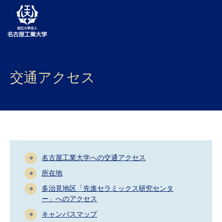
大学案内
交通アクセス
学部・大学院・センター
入試
学生生活
研究・産学官連携
名古屋工業大学への交通アクセス
社会連携
所在地
多治見地区「先進セラミックス研究センタ
国際交流
ー」へのアクセス
キャンパスマップ