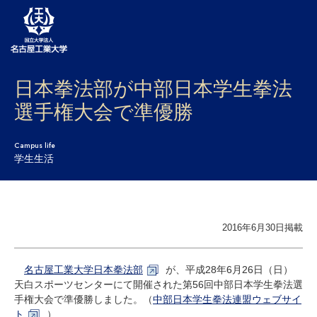
日本拳法部が中部日本学生拳法
大学案内
選手権大会で準優勝
学部・大学院・センター
Campus life
入試
学生生活
学生生活
研究・産学官連携
2016年6月30日掲載
社会連携
名古屋工業大学日本拳法部
が、平成
28
年
6
月
26
日（日）
国際交流
天白スポーツセンターにて開催された第56回中部日本学生拳法選
手権大会で準優勝しました。（
中部日本学生拳法連盟ウェブサイ
ト
）