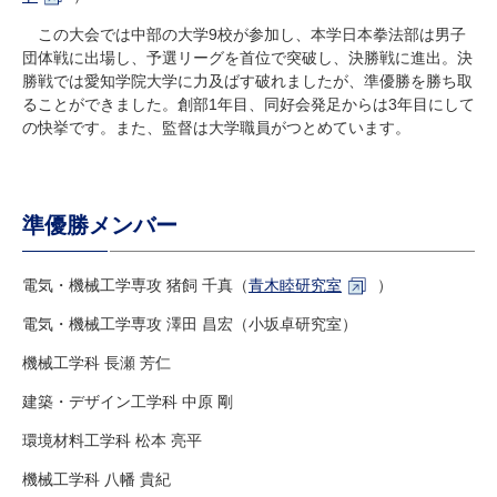
研究・教員Navi
この大会では中部の大学
9
校が参加し、本学日本拳法部は男子
団体戦に出場し、
予選リーグを首位で突破し、決勝戦に進出。決
勝戦では愛知学院大学に力及ばす破れましたが、準優勝を勝ち取
受験生
在学生
卒業生
ることができました。
創部
1
年目、同好会発足からは
3
年目にして
企業・研究者
地域・一般
の快挙です。また、監督は大学職員がつとめています。
寄附のお願い
アクセス
キャンパスマップ
お問い合わせ
English
資料請求
準優勝メンバー
電気・機械工学専攻 猪飼 千真（
青木睦研究室
）
電気・機械工学専攻 澤田 昌宏（小坂卓研究室）
機械工学科 長瀬 芳仁
建築・デザイン工学科 中原 剛
環境材料工学科 松本 亮平
機械工学科 八幡 貴紀