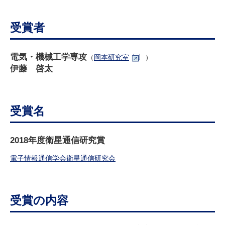
研究・教員Navi
受賞者
受験生
在学生
卒業生
企業・研究者
地域・一般
電気・機械工学専攻
（
岡本研究室
）
寄附のお願い
伊藤 啓太
アクセス
キャンパスマップ
お問い合わせ
English
資料請求
受賞名
2018年度衛星通信研究賞
電子情報通信学会衛星通信研究会
受賞の内容