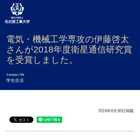
電気・機械工学専攻の伊藤啓太
大学案内
さんが2018年度衛星通信研究賞
学部・大学院・センター
を受賞しました。
入試
Campus life
学生生活
学生生活
研究・産学官連携
社会連携
2019年8月30日掲載
国際交流