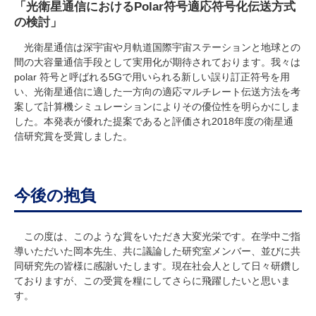
「光衛星通信におけるPolar符号適応符号化伝送方式
の検討」
光衛星通信は深宇宙や月軌道国際宇宙ステーションと地球との
間の大容量通信手段として実用化が期待されております。我々は
polar 符号と呼ばれる5Gで用いられる新しい誤り訂正符号を用
い、光衛星通信に適した一方向の適応マルチレート伝送方法を考
案して計算機シミュレーションによりその優位性を明らかにしま
した。本発表が優れた提案であると評価され2018年度の衛星通
信研究賞を受賞しました。
今後の抱負
この度は、このような賞をいただき大変光栄です。在学中ご指
導いただいた岡本先生、共に議論した研究室メンバー、並びに共
同研究先の皆様に感謝いたします。現在社会人として日々研鑽し
ておりますが、この受賞を糧にしてさらに飛躍したいと思いま
す。