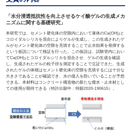
「水分浸透抵抗性を向上させるケイ酸ゲルの生成メカ
ニズムに関する基礎研究」
本研究では、セメント硬化体の空隙内において液体のCa(OH)
と
2
コロイダルシリカを混合によりゲルが生成し、この生成されたゲ
ルがセメント硬化体の空隙を充填することで止水効果を発揮する
という仮説について検証を行った。この仮説は、試験管内におい
てCa(OH)
とコロイダルシリカを混合させ、ゲルの生成を確認
2
し、生成されたゲルの粒子径を測定することで立証できた。生成
されたゲルの体積はセメント硬化体の空隙を充填するには十分な
大きさであることが確認でき、水の侵入を防いでいることが予想
できる。本材料はコンクリート構造物の新たな撥水・止水材とし
ての使用が期待できる（特許出願中：特願2020-190615）。