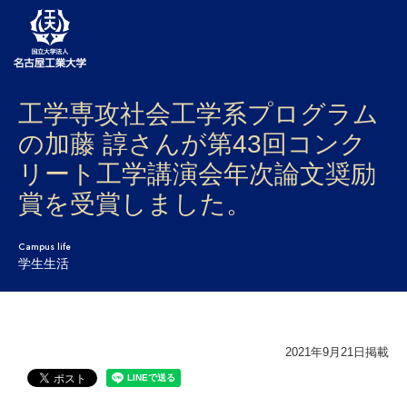
工学専攻社会工学系プログラム
大学案内
の加藤 諄さんが第43回コンク
学部・大学院・センター
リート工学講演会年次論文奨励
入試
賞を受賞しました。
学生生活
Campus life
学生生活
研究・産学官連携
社会連携
2021年9月21日掲載
国際交流