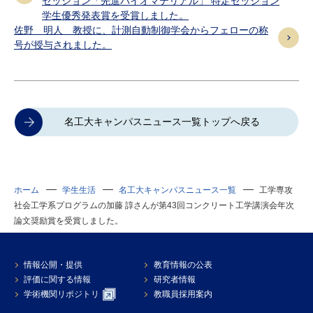
セッション「先進バイオマテリアル」 特定セッション
学生優秀発表賞を受賞しました。
佐野 明人 教授に、計測自動制御学会からフェローの称
号が授与されました。
名工大キャンパスニュース一覧トップへ戻る
ホーム
学生生活
名工大キャンパスニュース一覧
工学専攻
社会工学系プログラムの加藤 諄さんが第43回コンクリート工学講演会年次
論文奨励賞を受賞しました。
情報公開・提供
教育情報の公表
評価に関する情報
研究者情報
学術機関リポジトリ
教職員採用案内