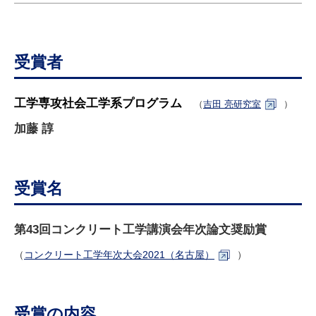
研究・教員Navi
受験生
在学生
卒業生
受賞者
企業・研究者
地域・一般
寄附のお願い
工学専攻社会工学系プログラム
（
吉田 亮研究室
）
アクセス
キャンパスマップ
お問い合わせ
English
資料請求
加藤 諄
受賞名
第43回コンクリート工学講演会年次論文奨励賞
（
コンクリート工学年次大会2021（名古屋）
）
受賞の内容