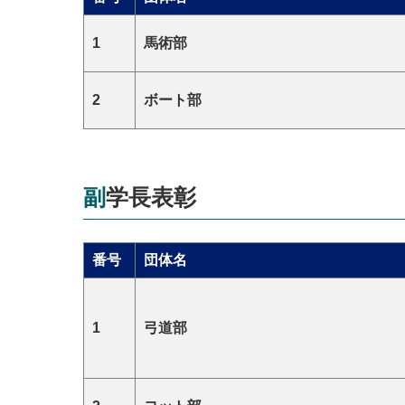
1
馬術部
2
ボート部
副学⻑表彰
番号
団体名
1
弓道部