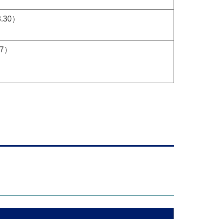
.30）
7）