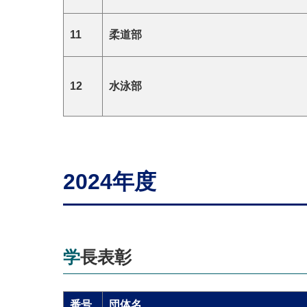
11
柔道部
12
水泳部
2024年度
学⻑表彰
番号
団体名