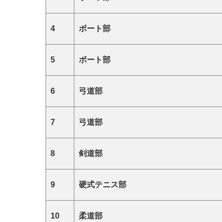
4
ボート部
5
ボート部
6
弓道部
7
弓道部
8
剣道部
9
硬式テニス部
10
柔道部