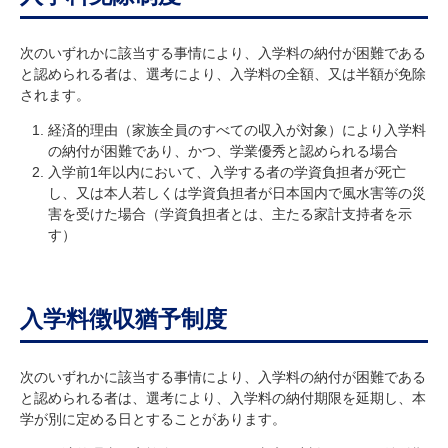
研究・教員Navi
次のいずれかに該当する事情により、入学料の納付が困難である
と認められる者は、選考により、入学料の全額、又は半額が免除
受験生
在学生
卒業生
されます。
企業・研究者
地域・一般
経済的理由（家族全員のすべての収入が対象）により入学料
寄附のお願い
の納付が困難であり、かつ、学業優秀と認められる場合
アクセス
キャンパスマップ
お問い合わせ
English
資料請求
入学前1年以内において、入学する者の学資負担者が死亡
し、又は本人若しくは学資負担者が日本国内で風水害等の災
害を受けた場合（学資負担者とは、主たる家計支持者を示
す）
入学料徴収猶予制度
次のいずれかに該当する事情により、入学料の納付が困難である
と認められる者は、選考により、入学料の納付期限を延期し、本
学が別に定める日とすることがあります。