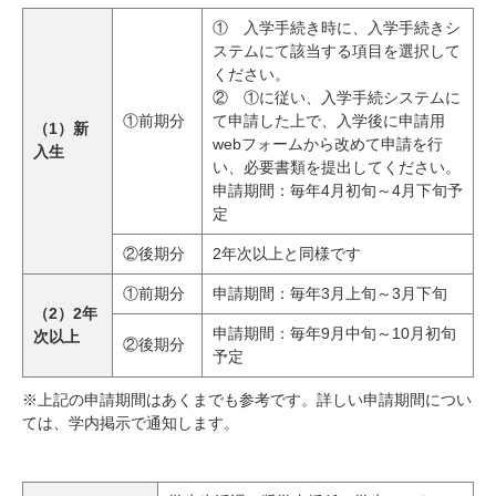
① 入学手続き時に、入学手続きシ
ステムにて該当する項目を選択して
ください。
② ①に従い、入学手続システムに
①前期分
て申請した上で、入学後に申請用
（1）新
webフォームから改めて申請を行
入生
い、必要書類を提出してください。
申請期間：毎年4月初旬～4月下旬予
定
②後期分
2年次以上と同様です
①前期分
申請期間：毎年3月上旬～3月下旬
（2）2年
申請期間：毎年9月中旬～10月初旬
次以上
②後期分
予定
※上記の申請期間はあくまでも参考です。詳しい申請期間につい
ては、学内掲示で通知します。