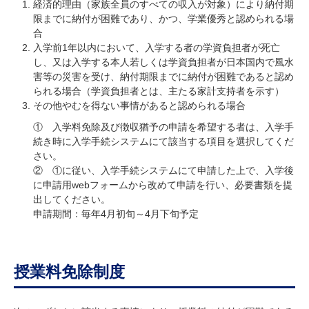
経済的理由（家族全員のすべての収入が対象）により納付期
限までに納付が困難であり、かつ、学業優秀と認められる場
合
入学前1年以内において、入学する者の学資負担者が死亡
し、又は入学する本人若しくは学資負担者が日本国内で風水
害等の災害を受け、納付期限までに納付が困難であると認め
られる場合（学資負担者とは、主たる家計支持者を示す）
その他やむを得ない事情があると認められる場合
① 入学料免除及び徴収猶予の申請を希望する者は、入学手
続き時に入学手続システムにて該当する項目を選択してくだ
さい。
② ①に従い、入学手続システムにて申請した上で、入学後
に申請用webフォームから改めて申請を行い、必要書類を提
出してください。
申請期間：毎年4月初旬～4月下旬予定
授業料免除制度