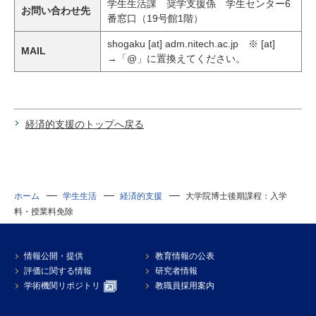
学生生活課 奨学支援係 学生センター6
お問い合わせ先
番窓口（19号館1階）
shogaku [at] adm.nitech.ac.jp ※ [at]
MAIL
→「@」に置換えてください。
経済的支援のトップへ戻る
ホーム
学生生活
経済的支援
大学院博士後期課程：入学
料・授業料免除
情報公開・提供
教育情報の公表
評価に関する情報
研究者情報
学術機関リポジトリ
教職員採用案内