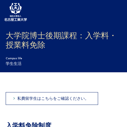
大学院博士後期課程：入学料・
大学案内
授業料免除
学部・大学院・センター
Campus life
入試
学生生活
学生生活
研究・産学官連携
社会連携
私費留学生はこちらをご確認ください。
国際交流
入学料免除制度