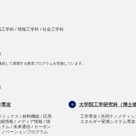
工学科 / 情報工学科 / 社会工学科
ス
連続して展開する教育プログラムを実施しています。
ス
学専攻
大学院工学研究科（博士
ミックス / 材料機能 / 応用
工学専攻 / 共同ナノメディシ
知能情報 / メディア情報 / 情
エネルギー変換システム専攻
テム / 未来通信 / カーボン
会人イノベーションプログラム