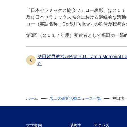
「日本セラミックス協会フェロー表彰」は２０１
及び日本セラミックス協会における継続的な活動
ロー（英語名称：
CerSJ Fellow
）の称号が授与さ
第3回（２０１７年度）受賞者として福田功一郎
柴田哲男教授がProf.B.D. Laroia Memorial 
た
ホーム
名工大研究活動ニュース一覧
福田功
大学案内
受験生
アクセス