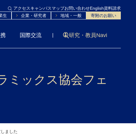
アクセス
キャンパスマップ
お問い合わせ
English
資料請求
業生
企業・研究者
地域・一般
寄附のお願い
連携
国際交流
研究・教員Navi
セラミックス協会フェ
賞しました