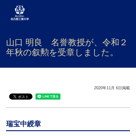
大学案内
山口 明良 名誉教授が、令和２
学部・大学院・センター
年秋の叙勲を受章しました。
入試
学生生活
2020年11月 6日掲載
研究・産学官連携
社会連携
国際交流
瑞宝中綬章