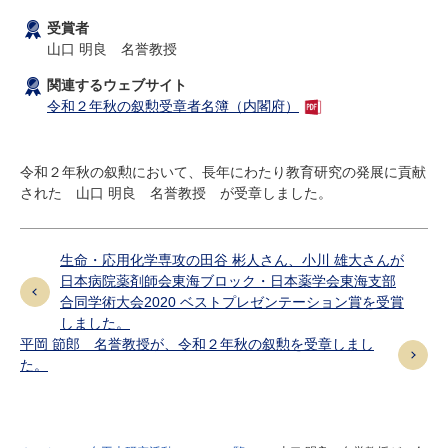
研究・教員Navi
受賞者
山口 明良 名誉教授
受験生
在学生
卒業生
関連するウェブサイト
令和２年秋の叙勲受章者名簿（内閣府）
企業・研究者
地域・一般
寄附のお願い
アクセス
キャンパスマップ
お問い合わせ
English
資料請求
令和２年秋の叙勲において、長年にわたり教育研究の発展に貢献
された 山口 明良 名誉教授 が受章しました。
生命・応用化学専攻の田谷 彬人さん、小川 雄大さんが
日本病院薬剤師会東海ブロック・日本薬学会東海支部
合同学術大会2020 ベストプレゼンテーション賞を受賞
しました。
平岡 節郎 名誉教授が、令和２年秋の叙勲を受章しまし
た。