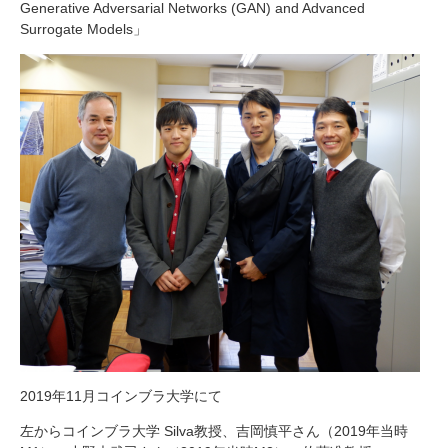
Generative Adversarial Networks (GAN) and Advanced
Surrogate
Models
」
2019
年
11
月コインブラ大学にて
左からコインブラ大学
Silva
教授、吉岡慎平さん（
2019
年当時