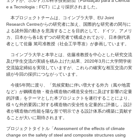
ェクトが、ポルトガル科学技術財団（
Fundação para a Ciência
研究・教員Navi
e a Tecnologia
：
FCT
）により採択されました。
本プロジェクトチームは、コインブラ大学、
EU Joint
Research Centre
からの研究者に加え、国際的な研究者の関与に
受験生
在学生
卒業生
よる諸外国の動きを意識することを目的として、ドイツ、アメリ
企業・研究者
地域・一般
カ、日本から各
1
名ずつの研究者で構成されており、日本側代表
寄附のお願い
者として佐藤 篤司准教授（社会工学専攻）が参画しています。
アクセス
キャンパスマップ
お問い合わせ
English
資料請求
コインブラ大学と本学とは、佐藤准教授を中心とした研究交流
及び学生交流の実績を積み上げた結果、
2020
年
3
月に大学間学術
交流協定締結を実現していますが、これらの確実な相互交流の実
績が今回の採択につながっています。
今後
5
年間に渡り、「気候変動に伴い増大する外力（風や地震
など）が鋼構造物・複合構造物の構造安全性に及ぼす影響の定量
的評価」をテーマとした本プロジェクトを遂行することにより、
様々な外的要因に対する構造物の安全性を定量的に評価し，設計
者が構造物の性能を陽な形で明示できる設計体系の構築に貢献す
ることが大いに期待されます。
プロジェクトタイトル「
Assessment of the effects of climate
change on the safety of steel and composite structures using