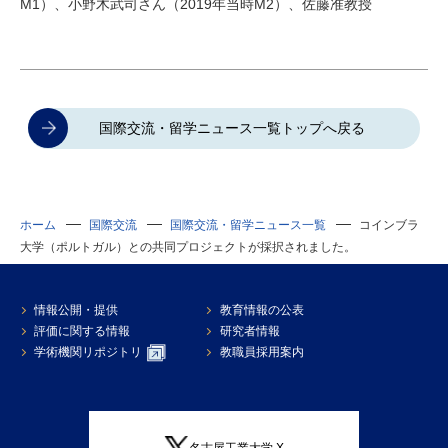
M1
）、小野木武司さん（
2019
年当時
M2）
、佐藤准教授
国際交流・留学ニュース一覧トップへ戻る
ホーム
国際交流
国際交流・留学ニュース一覧
コインブラ
大学（ポルトガル）との共同プロジェクトが採択されました。
情報公開・提供
教育情報の公表
評価に関する情報
研究者情報
学術機関リポジトリ
教職員採用案内