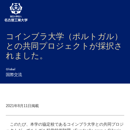
コインブラ大学（ポルトガル）
大学案内
との共同プロジェクトが採択さ
学部・大学院・センター
れました。
入試
Global
学生生活
国際交流
研究・産学官連携
社会連携
2021年8月11日掲載
国際交流
このたび、本学の協定校であるコインブラ大学との共同プロジ