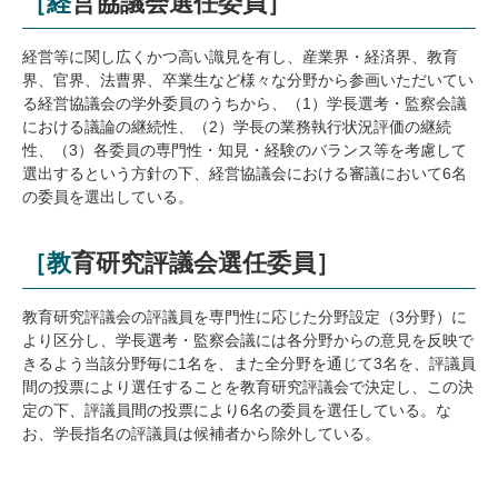
［経営協議会選任委員］
研究・教員Navi
経営等に関し広くかつ高い識見を有し、産業界・経済界、教育
界、官界、法曹界、卒業生など様々な分野から参画いただいてい
受験生
在学生
卒業生
る経営協議会の学外委員のうちから、（1）学長選考・監察会議
企業・研究者
地域・一般
における議論の継続性、（2）学長の業務執行状況評価の継続
寄附のお願い
性、（3）各委員の専門性・知見・経験のバランス等を考慮して
選出するという方針の下、経営協議会における審議において6名
アクセス
キャンパスマップ
お問い合わせ
English
資料請求
の委員を選出している。
［教育研究評議会選任委員］
教育研究評議会の評議員を専門性に応じた分野設定（3分野）に
より区分し、学長選考・監察会議には各分野からの意見を反映で
きるよう当該分野毎に1名を、また全分野を通じて3名を、評議員
間の投票により選任することを教育研究評議会で決定し、この決
定の下、評議員間の投票により6名の委員を選任している。な
お、学長指名の評議員は候補者から除外している。