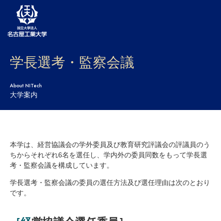
学長選考・監察会議
大学案内
学部・大学院・センター
About NITech
大学案内
入試
学生生活
本学は、経営協議会の学外委員及び教育研究評議会の評議員のう
研究・産学官連携
ちからそれぞれ6名を選任し、学内外の委員同数をもって学長選
考・監察会議を構成しています。
社会連携
学長選考・監察会議の委員の選任方法及び選任理由は次のとおり
国際交流
です。