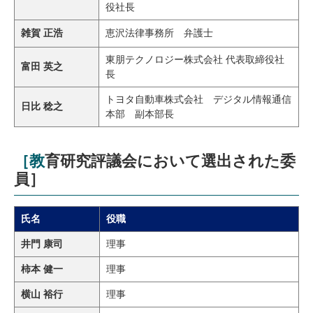
役社長
雑賀 正浩
恵沢法律事務所 弁護士
東朋テクノロジー株式会社 代表取締役社
富田 英之
長
トヨタ自動車株式会社 デジタル情報通信
日比 稔之
本部 副本部長
［教育研究評議会において選出された委
員］
氏名
役職
井門 康司
理事
柿本 健一
理事
横山 裕行
理事