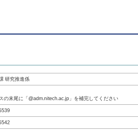
課 研究推進係
の末尾に「@adm.nitech.ac.jp」を補完してください
5539
5542