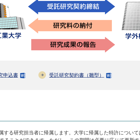
究申込書
受託研究契約書（雛型）
属する研究担当者に帰属します。大学に帰属した特許について