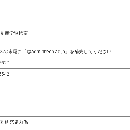
課 産学連携室
の末尾に「@adm.nitech.ac.jp」を補完してください
5627
5542
課 研究協力係