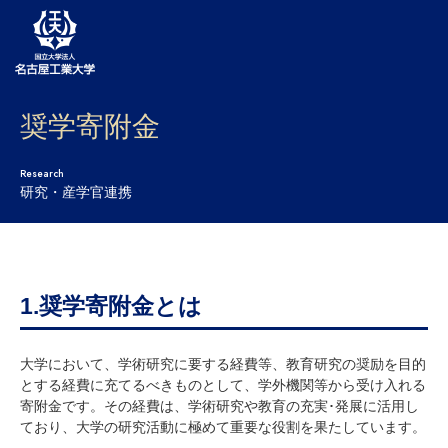
奨学寄附金
大学案内
学部・大学院・センター
Research
研究・産学官連携
入試
学生生活
研究・産学官連携
1.奨学寄附金とは
社会連携
大学において、学術研究に要する経費等、教育研究の奨励を目的
とする経費に充てるべきものとして、学外機関等から受け入れる
国際交流
寄附金です。その経費は、学術研究や教育の充実･発展に活用し
ており、大学の研究活動に極めて重要な役割を果たしています。