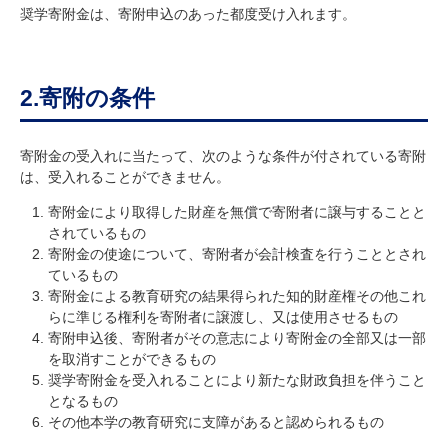
研究・教員Navi
奨学寄附金は、寄附申込のあった都度受け入れます。
受験生
在学生
卒業生
2.寄附の条件
企業・研究者
地域・一般
寄附のお願い
寄附金の受入れに当たって、次のような条件が付されている寄附
アクセス
キャンパスマップ
お問い合わせ
English
資料請求
は、受入れることができません。
寄附金により取得した財産を無償で寄附者に譲与することと
されているもの
寄附金の使途について、寄附者が会計検査を行うこととされ
ているもの
寄附金による教育研究の結果得られた知的財産権その他これ
らに準じる権利を寄附者に譲渡し、又は使用させるもの
寄附申込後、寄附者がその意志により寄附金の全部又は一部
を取消すことができるもの
奨学寄附金を受入れることにより新たな財政負担を伴うこと
となるもの
その他本学の教育研究に支障があると認められるもの