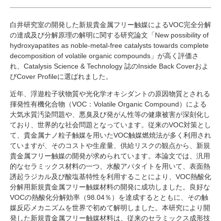
研究・教員Navi
白井研究室の開発した新規貴金属フリー触媒によるVOC完全分解
の達成及び分解原理の解明に関する研究論文「New possibility of
受験生
在学生
卒業生
hydroxyapatites as noble-metal-free catalysts towards complete
企業・研究者
地域・一般
decomposition of volatile organic compounds」が高く評価さ
れ、Catalysis Science & Technology 誌のInside Back Coverおよ
寄附のお願い
びCover Profileに選ばれました。
アクセス
キャンパスマップ
お問い合わせ
English
資料請求
近年、浮遊粒子状物質や光化学オキシダントの原因物質とされる
揮発性有機化合物（VOC：Volatile Organic Compound）による
大気水質汚染問題や、悪臭及び発がん性等の健康被害が深刻化し
ており、世界的な社会問題となっています。従来のVOC対策とし
て、貴金属ナノ粒子触媒を用いたVOC触媒燃焼法が多く利用され
ていますが、そのコストや生産量、供給リスクの観点から、新規
貴金属フリー触媒の開発が求められています。本論文では、汎用
的なセラミックス材料の一つ、水酸アパタイトを用いて、表面熱
誘起ラジカル及び酸塩基特性を利用することにより、VOC熱酸化
分解用新規貴金属フリー触媒材料の開発に成功しました。良好な
VOCの熱酸化分解効率（98.04％）を達成するとともに、その触
媒反応メカニズムを世界で初めて解明しました。本研究により開
発した新規貴金属フリー触媒材料は、従来のセラミックス成形技