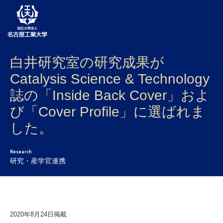
白井研究室の研究成果が
大学案内
Catalysis Science & Technology
学部・大学院・センター
誌の「Inside Back Cover」およ
入試
び「Cover Profile」に選ばれま
した。
学生生活
研究・産学官連携
Research
研究・産学官連携
社会連携
国際交流
2020年8月24日掲載