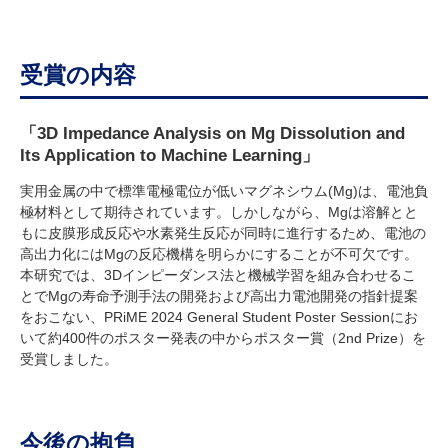
受賞の内容
「3D Impedance Analysis on Mg Dissolution and
Its Application to Machine Learning」
実用金属の中で標準電極電位が低いマグネシウム
(Mg)
は、電池負
極材料として期待されています。しかしながら、
Mg
は溶解とと
もに皮膜形成反応や水素発生反応が同時に進行するため、電池の
高出力化には
Mg
の反応機構を明らかにすることが不可欠です。
本研究では、
3D
インピーダンス法と機械学習を組み合わせるこ
とで
Mg
の寿命予測手法の開発および高出力電池開発の指針提案
をおこない、
PRiME 2024 General Student Poster Session
にお
いて約
400
件のポスター発表の中からポスター賞（
2nd Prize
）を
受賞しました。
今後の抱負