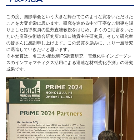
この度、国際学会という大きな舞台でこのような賞をいただけた
ことを大変光栄に思います。研究を進める中で丁寧なご指導を賜
りました指導教員の星芳直准教授をはじめ、多くのご助言をいた
だいた産業技術総合研究所の山口祐貴主任研究員、そして研究室
の皆さんに感謝申し上げます。この受賞を励みに、より一層研究
に邁進していきたいと思います。
※本受賞は、名工大
-
産総研
FS
調査研究「電気化学インピーダン
スのインフォマティクス活用による迅速な材料劣化予測」の研究
成果です。