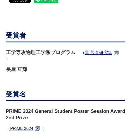
研究・教員Navi
受験生
在学生
卒業生
企業・研究者
地域・一般
受賞者
寄附のお願い
アクセス
キャンパスマップ
お問い合わせ
English
資料請求
工学専攻物理工学系プログラム
（
星 芳直研究室
）
長屋 亘輝
受賞名
PRiME 2024 General Student Poster Session Award
2nd Prize
（
）
PRiME 2024