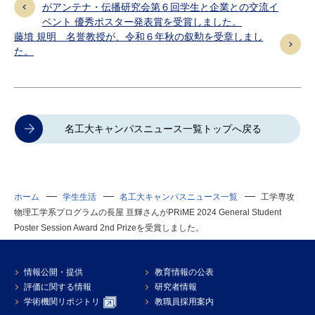
がアンテナ・伝播研究会第６回学生と企業との交流イ
ベント 優秀ポスター発表賞を受賞しました。
藤墳 規明 名誉教授が、令和６年秋の叙勲を受章しまし
た。
名工大キャンパスニュース一覧トップへ戻る
ホーム
学生生活
名工大キャンパスニュース一覧
工学専攻
物理工学系プログラムの長屋 亘輝さんがPRiME 2024 General Student
Poster Session Award 2nd Prizeを受賞しました。
情報公開・提供
教育情報の公表
評価に関する情報
研究者情報
学術機関リポジトリ
教職員採用案内