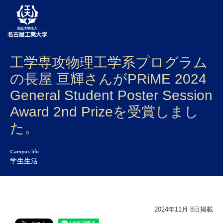
工学専攻物理工学系プログラム
大学案内
の長屋 亘輝さんがPRiME 2024
学部・大学院・センター
General Student Poster Session
入試
Award 2nd Prizeを受賞しまし
た。
学生生活
研究・産学官連携
Campus life
学生生活
社会連携
国際交流
2024年11月 8日掲載