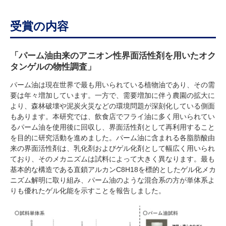
受賞の内容
「パーム油由来のアニオン性界面活性剤を用いたオク
タンゲルの物性調査」
パーム油は現在世界で最も用いられている植物油であり、その需
要は年々増加しています。一方で、需要増加に伴う農園の拡大に
より、森林破壊や泥炭火災などの環境問題が深刻化している側面
もあります。本研究では、飲食店でフライ油に多く用いられてい
るパーム油を使用後に回収し、界面活性剤として再利用すること
を目的に研究活動を進めました。パーム油に含まれる各脂肪酸由
来の界面活性剤は、乳化剤およびゲル化剤として幅広く用いられ
ており、そのメカニズムは試料によって大きく異なります。最も
基本的な構造である直鎖アルカンC8H18を標的としたゲル化メカ
ニズム解明に取り組み、パーム油のような混合系の方が単体系よ
りも優れたゲル化能を示すことを報告しました。