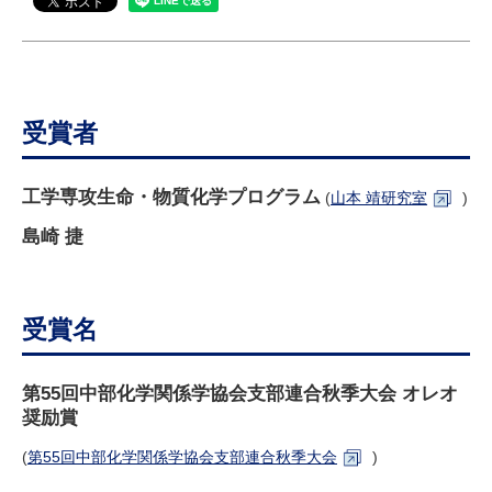
研究・教員Navi
受験生
在学生
卒業生
企業・研究者
地域・一般
受賞者
寄附のお願い
アクセス
キャンパスマップ
お問い合わせ
English
資料請求
工学専攻生命・物質化学プログラム
(
山本 靖研究室
)
島崎 捷
受賞名
第55回中部化学関係学協会支部連合秋季大会 オレオ
奨励賞
(
第55回中部化学関係学協会支部連合秋季大会
)