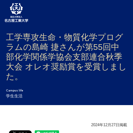
工学専攻生命・物質化学プログ
大学案内
ラムの島崎 捷さんが第55回中
学部・大学院・センター
部化学関係学協会支部連合秋季
入試
大会 オレオ奨励賞を受賞しまし
た。
学生生活
研究・産学官連携
Campus life
学生生活
社会連携
国際交流
2024年12月27日掲載