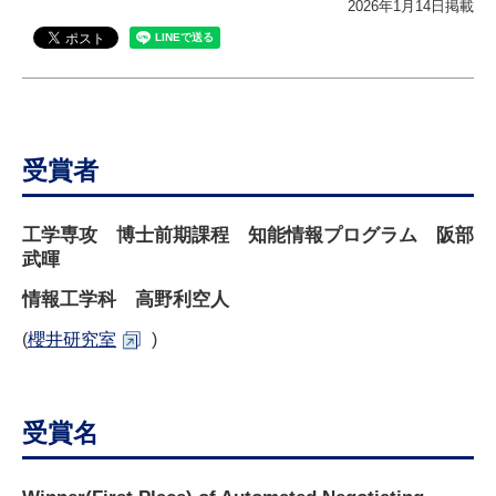
2026年1月14日掲載
研究・教員Navi
受験生
在学生
卒業生
企業・研究者
地域・一般
寄附のお願い
受賞者
アクセス
キャンパスマップ
お問い合わせ
English
資料請求
工学専攻 博士前期課程 知能情報プログラム
阪部
武暉
情報工学科
高野利空人
(
櫻井研究室
)
受賞名