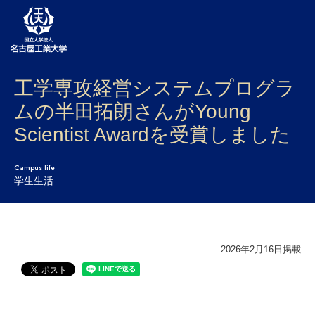
工学専攻経営システムプログラ
大学案内
ムの半田拓朗さんがYoung
学部・大学院・センター
Scientist Awardを受賞しました
入試
Campus life
学生生活
学生生活
研究・産学官連携
社会連携
2026年2月16日掲載
国際交流