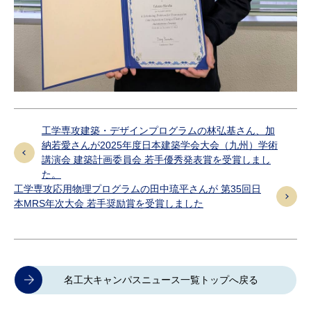
工学専攻建築・デザインプログラムの林弘基さん、加
納若愛さんが2025年度日本建築学会大会（九州）学術
講演会 建築計画委員会 若手優秀発表賞を受賞しまし
た。
工学専攻応用物理プログラムの田中琉平さんが 第35回日
本MRS年次大会 若手奨励賞を受賞しました
名工大キャンパスニュース一覧トップへ戻る