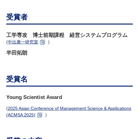
研究・教員Navi
受賞者
受験生
在学生
卒業生
企業・研究者
地域・一般
工学専攻
博士前期課程
経営システムプログラム
寄附のお願い
(
中出康一研究室
)
アクセス
キャンパスマップ
お問い合わせ
English
資料請求
半田拓朗
受賞名
Young Scientist Award
(
2025 Asian Conference of Management Science & Applications
(ACMSA 2025)
)