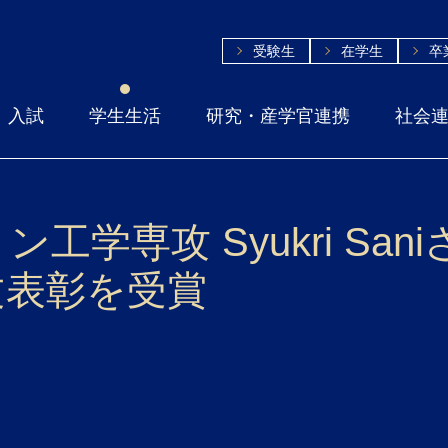
受験生
在学生
卒
入試
学生生活
研究・産学官連携
社会
学専攻 Syukri Sani
文表彰を受賞