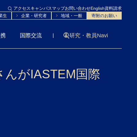
アクセス
キャンパスマップ
お問い合わせ
English
資料請求
業生
企業・研究者
地域・一般
寄附のお願い
連携
国際交流
研究・教員Navi
さんがIASTEM国際