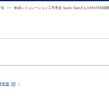
一覧
創成シミュレーション工学専攻 Syukri SaniさんがIAST
研究室
）