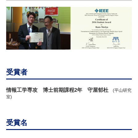
研究・教員Navi
受験生
在学生
卒業生
企業・研究者
地域・一般
寄附のお願い
アクセス
キャンパスマップ
お問い合わせ
English
資料請求
受賞者
情報工学専攻 博士前期課程
2
年 守屋郁杜
(
平山研究
室
)
受賞名