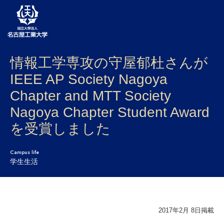
情報工学専攻の守屋郁杜さんが
大学案内
IEEE AP Society Nagoya
学部・大学院・センター
Chapter and MTT Society
入試
Nagoya Chapter Student Award
を受賞しました
学生生活
研究・産学官連携
Campus life
学生生活
社会連携
国際交流
2017年2月 8日掲載