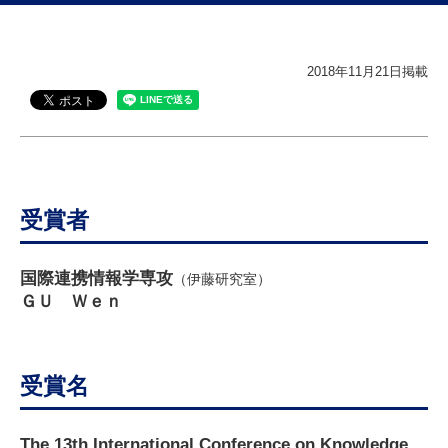
研究・教員Navi
2018年11月21日掲載
受験生
在学生
卒業生
企業・研究者
地域・一般
寄附のお願い
アクセス
キャンパスマップ
お問い合わせ
English
資料請求
受賞者
国際連携情報学専攻
（伊藤研究室）
ＧＵ Ｗｅｎ
受賞名
The 13th International Conference on Knowledge,