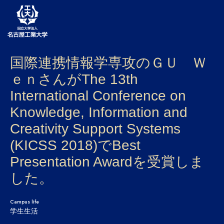
国際連携情報学専攻のＧＵ Ｗ
大学案内
ｅｎさんがThe 13th
学部・大学院・センター
International Conference on
入試
Knowledge, Information and
Creativity Support Systems
学生生活
(KICSS 2018)でBest
研究・産学官連携
Presentation Awardを受賞しま
社会連携
した。
国際交流
Campus life
学生生活